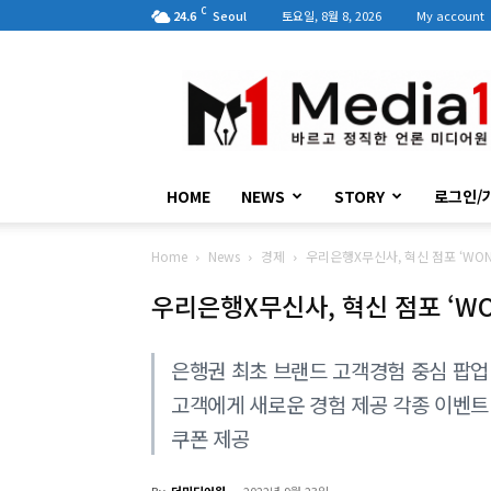
C
24.6
Seoul
토요일, 8월 8, 2026
My account
미
디
어
원
HOME
NEWS
STORY
로그인/
Home
News
경제
우리은행X무신사, 혁신 점포 ‘WON 
우리은행X무신사, 혁신 점포 ‘WON
은행권 최초 브랜드 고객경험 중심 팝업 
고객에게 새로운 경험 제공 각종 이벤트
쿠폰 제공