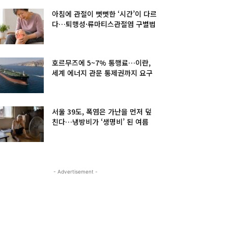
아침에 관절이 뻣뻣한 ‘시간’이 다르
다…퇴행성·류마티스관절염 구별법
호르무즈에 5~7% 통행료…이란,
세계 에너지 관문 통제권까지 요구
서울 39도, 폭염은 가난을 먼저 덮
친다…냉방비가 ‘생명비’ 된 여름
- Advertisement -