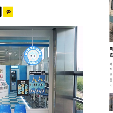
폐
희
땅
을
의