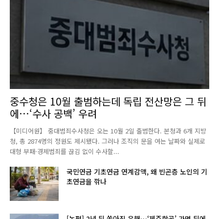
중수청은 10월 출범하는데 독립 전산망은 그 뒤
에…‘수사 공백’ 우려
【미디어원】 중대범죄수사청은 오는 10월 2일 출범한다. 본청과 6개 지방
청, 총 2874명의 정원도 제시됐다. 그러나 조직의 문을 여는 날짜와 실제로
대형 부패·경제범죄를 끊김 없이 수사할...
국민연금 기초연금 연계감액, 왜 빈곤층 노인의 기
초연금을 깎나
[논평] 2년 뒤 쏟아진 유해…‘제주항공’ 가면 뒤에