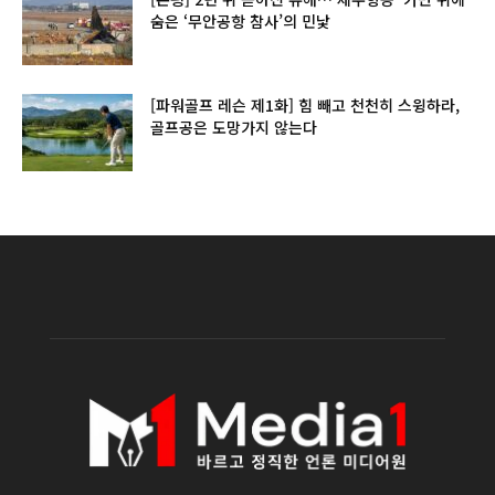
숨은 ‘무안공항 참사’의 민낯
[파워골프 레슨 제1화] 힘 빼고 천천히 스윙하라,
골프공은 도망가지 않는다