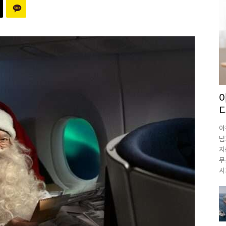
아
넘
지
무
시