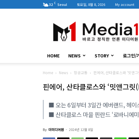
C
32
Seoul
토요일, 8월 8, 2026
My account
미
디
어
원
HOME
NEWS
STORY
로그인/
Home
News
항공교통
핀에어, 산타클로스와 ‘밋앤그릿(M
핀에어, 산타클로스와 ‘밋앤그릿(Me
■ 오는 6일부터 3일간 에버랜드, 헤
■ 산타클로스 마을 핀란드 ‘로바니에미
By
더미디어원
-
2024년 12월 8일