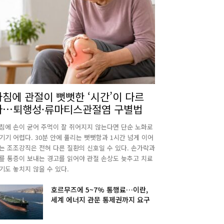
아침에 관절이 뻣뻣한 ‘시간’이 다르
다…퇴행성·류마티스관절염 구별법
침에 손이 굳어 주먹이 잘 쥐어지지 않는다면 단순 노화로
기기 어렵다. 30분 안에 풀리는 뻣뻣함과 1시간 넘게 이어
는 조조강직은 전혀 다른 질환의 신호일 수 있다. 손가락과
릎 통증이 보내는 경고를 읽어야 관절 손상도 늦추고 치료
기도 놓치지 않을 수 있다.
호르무즈에 5~7% 통행료…이란,
세계 에너지 관문 통제권까지 요구