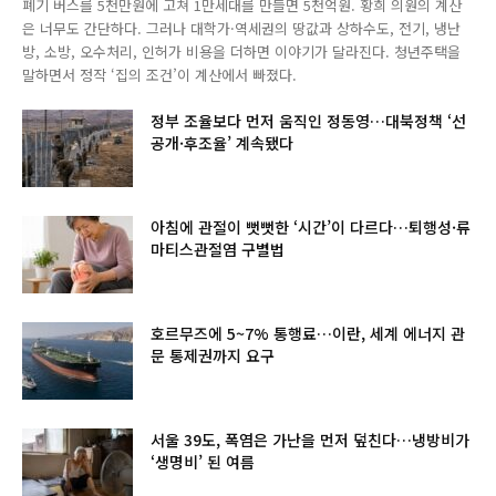
폐기 버스를 5천만원에 고쳐 1만세대를 만들면 5천억원. 황희 의원의 계산
은 너무도 간단하다. 그러나 대학가·역세권의 땅값과 상하수도, 전기, 냉난
방, 소방, 오수처리, 인허가 비용을 더하면 이야기가 달라진다. 청년주택을
말하면서 정작 ‘집의 조건’이 계산에서 빠졌다.
정부 조율보다 먼저 움직인 정동영…대북정책 ‘선
공개·후조율’ 계속됐다
아침에 관절이 뻣뻣한 ‘시간’이 다르다…퇴행성·류
마티스관절염 구별법
호르무즈에 5~7% 통행료…이란, 세계 에너지 관
문 통제권까지 요구
서울 39도, 폭염은 가난을 먼저 덮친다…냉방비가
‘생명비’ 된 여름