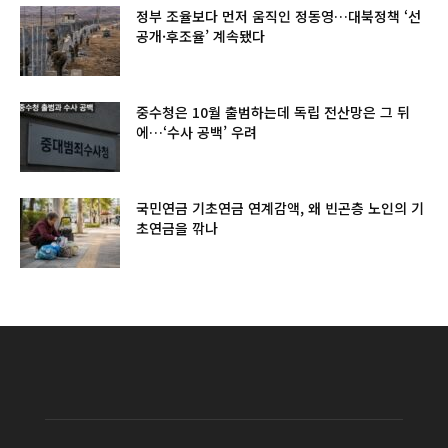
정부 조율보다 먼저 움직인 정동영…대북정책 ‘선
공개·후조율’ 계속됐다
중수청은 10월 출범하는데 독립 전산망은 그 뒤
에…‘수사 공백’ 우려
국민연금 기초연금 연계감액, 왜 빈곤층 노인의 기
초연금을 깎나