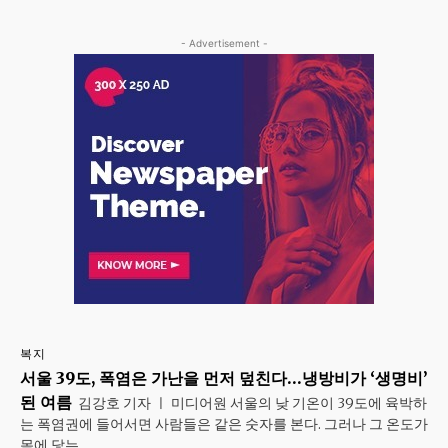
- Advertisement -
복지
서울 39도, 폭염은 가난을 먼저 덮친다…냉방비가 ‘생명비’
된 여름
김강호 기자 ㅣ 미디어원 서울의 낮 기온이 39도에 육박하
는 폭염권에 들어서면 사람들은 같은 숫자를 본다. 그러나 그 온도가
몸에 닿는...