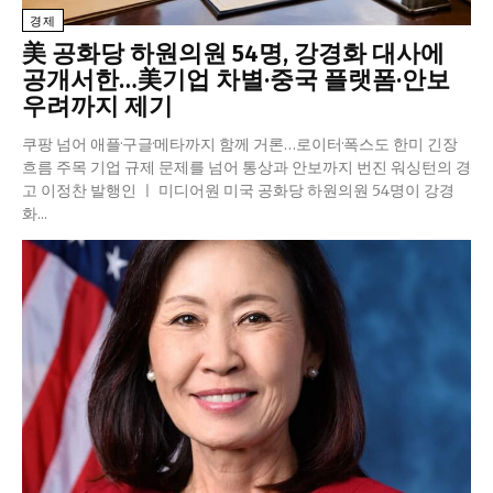
경제
美 공화당 하원의원 54명, 강경화 대사에
공개서한…美기업 차별·중국 플랫폼·안보
우려까지 제기
쿠팡 넘어 애플·구글·메타까지 함께 거론…로이터·폭스도 한미 긴장
흐름 주목 기업 규제 문제를 넘어 통상과 안보까지 번진 워싱턴의 경
고 이정찬 발행인 ㅣ 미디어원 미국 공화당 하원의원 54명이 강경
화...