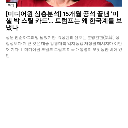
국제
[미디어원 심층분석] 15개월 공석 끝낸 ‘미
셸 박 스틸 카드’… 트럼프는 왜 한국계를 보
냈나
상원 인준·아그레망 남았지만, 워싱턴의 신호는 분명친한(親韓) 상
징성보다 더 큰 것은 대중 강경·대북 억지·동맹 재정렬 메시지다 이만
재 기자 ㅣ 미디어원 도널드 트럼프 미국 대통령이 오랫동안 비어 있
던...