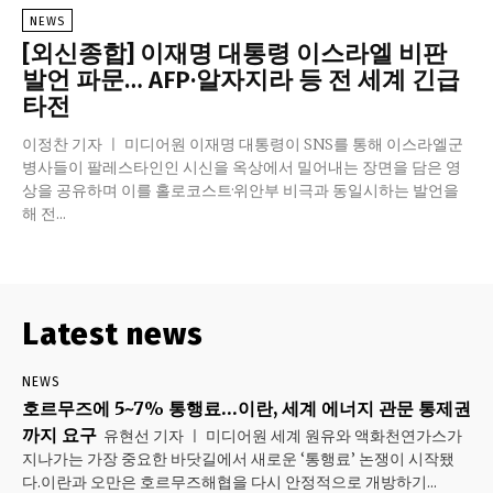
NEWS
[외신종합] 이재명 대통령 이스라엘 비판
발언 파문… AFP·알자지라 등 전 세계 긴급
타전
이정찬 기자 ㅣ 미디어원 이재명 대통령이 SNS를 통해 이스라엘군
병사들이 팔레스타인인 시신을 옥상에서 밀어내는 장면을 담은 영
상을 공유하며 이를 홀로코스트·위안부 비극과 동일시하는 발언을
해 전...
Latest news
NEWS
호르무즈에 5~7% 통행료…이란, 세계 에너지 관문 통제권
까지 요구
유현선 기자 ㅣ 미디어원 세계 원유와 액화천연가스가
지나가는 가장 중요한 바닷길에서 새로운 ‘통행료’ 논쟁이 시작됐
다.이란과 오만은 호르무즈해협을 다시 안정적으로 개방하기...