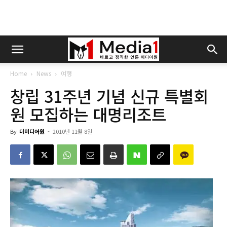
Home
News
여행
창립 31주년 기념 신규 특별회
원 모집하는 대명리조트
By
더미디어원
-
2010년 11월 8일