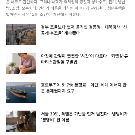
은 너무도 간단하다. 그러나 대학가·역세권의 땅값과 상하수도, 전기, 냉난
방, 소방, 오수처리, 인허가 비용을 더하면 이야기가 달라진다. 청년주택을
말하면서 정작 ‘집의 조건’이 계산에서 빠졌다.
정부 조율보다 먼저 움직인 정동영…대북정책 ‘선
공개·후조율’ 계속됐다
아침에 관절이 뻣뻣한 ‘시간’이 다르다…퇴행성·류
마티스관절염 구별법
호르무즈에 5~7% 통행료…이란, 세계 에너지 관
문 통제권까지 요구
서울 39도, 폭염은 가난을 먼저 덮친다…냉방비가
‘생명비’ 된 여름