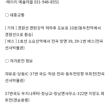
-헤이리 예술마을 031-946-8551
○ 대중교통
[ 기차 ] 경원선 한탄강역 하차후 도보로 10분(동두천역에서
경원선으로 환승)
[ 버스 ] 1호선 소요산역에서 전곡 방면 39, 39-1번 버스(전곡
선사박물관)
○ 자가운전 정보
자유로-당동IC-37번 국도-적성-전곡-동두천방향 우회전(전곡
선사박물관)
37번국도 두지나루터-장남교-장남면사무소-322번 지방도 좌
회전(경순왕릉)