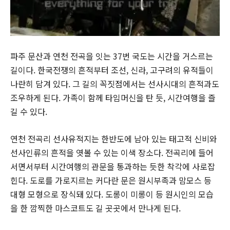
파주 문산과 연천 전곡을 잇는 37번 국도는 시간을 거스르는
길이다. 한국전쟁의 흔적부터 조선, 신라, 고구려의 유적들이
나란히 담겨 있다. 그 길의 꼭짓점에서는 선사시대의 흔적과도
조우하게 된다. 가족이 함께 타임머신을 탄 듯, 시간여행을 즐
길 수 있다.
연천 전곡리 선사유적지는 한반도에 남아 있는 태고적 신비와
선사인류의 흔적을 엿볼 수 있는 이색 장소다. 전곡리에 들어
서면서부터 시간여행의 관문을 통과하는 듯한 착각에 사로잡
힌다. 도로를 가로지르는 커다란 문은 원시부족과 맘모스 등
대형 모형으로 장식돼 있다. 도롱이 미롱이 등 원시인의 모습
을 한 깜찍한 마스코트도 길 곳곳에서 만나게 된다.