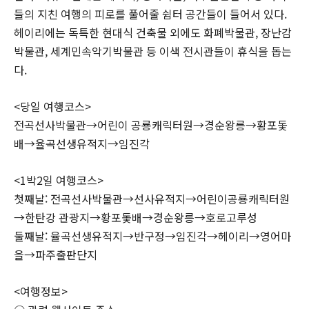
들의 지친 여행의 피로를 풀어줄 쉼터 공간들이 들어서 있다.
헤이리에는 독특한 현대식 건축물 외에도 화폐박물관, 장난감
박물관, 세계민속악기박물관 등 이색 전시관들이 휴식을 돕는
다.
<당일 여행코스>
전곡선사박물관→어린이 공룡캐릭터원→경순왕릉→황포돛
배→율곡선생유적지→임진각
<1박2일 여행코스>
첫째날: 전곡선사박물관→선사유적지→어린이공룡캐릭터원
→한탄강 관광지→황포돛배→경순왕릉→호로고루성
둘째날: 율곡선생유적지→반구정→임진각→헤이리→영어마
을→파주출판단지
<여행정보>