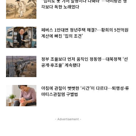
“십리도 못 가서 발병이나 나봐라”…아리랑은 생
각보다 독한 노래였다
폐버스 1만대면 청년주택 해결?…황희의 5천억원
계산에 빠진 ‘집의 조건’
정부 조율보다 먼저 움직인 정동영…대북정책 ‘선
공개·후조율’ 계속됐다
아침에 관절이 뻣뻣한 ‘시간’이 다르다…퇴행성·류
마티스관절염 구별법
- Advertisement -