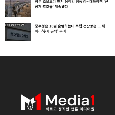
정부 조율보다 먼저 움직인 정동영…대북정책 ‘선
공개·후조율’ 계속됐다
중수청은 10월 출범하는데 독립 전산망은 그 뒤
에…‘수사 공백’ 우려