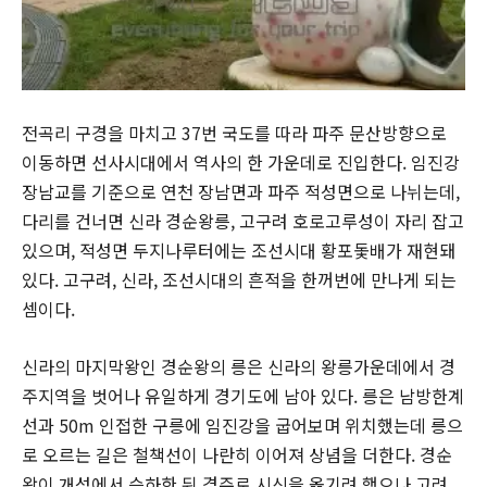
전곡리 구경을 마치고 37번 국도를 따라 파주 문산방향으로
이동하면 선사시대에서 역사의 한 가운데로 진입한다. 임진강
장남교를 기준으로 연천 장남면과 파주 적성면으로 나뉘는데,
다리를 건너면 신라 경순왕릉, 고구려 호로고루성이 자리 잡고
있으며, 적성면 두지나루터에는 조선시대 황포돛배가 재현돼
있다. 고구려, 신라, 조선시대의 흔적을 한꺼번에 만나게 되는
셈이다.
신라의 마지막왕인 경순왕의 릉은 신라의 왕릉가운데에서 경
주지역을 벗어나 유일하게 경기도에 남아 있다. 릉은 남방한계
선과 50m 인접한 구릉에 임진강을 굽어보며 위치했는데 릉으
로 오르는 길은 철책선이 나란히 이어져 상념을 더한다. 경순
왕이 개성에서 승하한 뒤 경주로 시신을 옮기려 했으나 고려