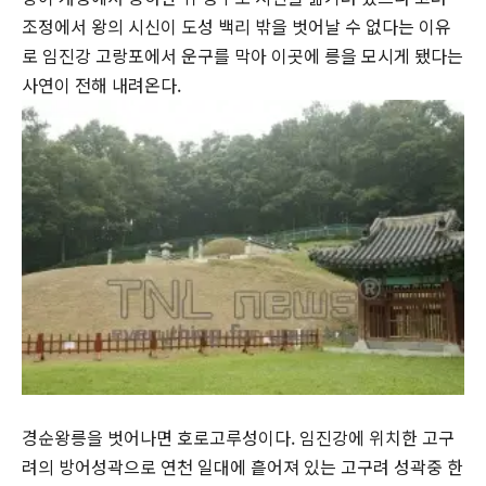
조정에서 왕의 시신이 도성 백리 밖을 벗어날 수 없다는 이유
로 임진강 고랑포에서 운구를 막아 이곳에 릉을 모시게 됐다는
사연이 전해 내려온다.
경순왕릉을 벗어나면 호로고루성이다. 임진강에 위치한 고구
려의 방어성곽으로 연천 일대에 흩어져 있는 고구려 성곽중 한