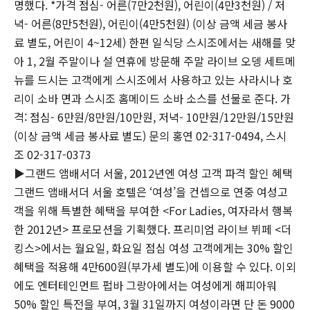
명했다. *가격 점심- 어른(7만2천원), 어린이(4만3천원) / 저
녁- 어른(8만5천원), 어린이(4만5천원) (이상 금액 세금 봉사
료 별도, 어린이 4~12세) 한편 일식당 스시조에서는 새해를 맞
아 1, 2월 주말이나 설 연휴에 방문해 주말 라이브 오뎅 세트메
뉴를 드시는 고객에게 스시조에서 사용하고 있는 사라시나 호
리이 소바 면과 스시조 홈메이드 소바 소스를 선물로 준다. 가
격: 점심- 6만원/8만원/10만원, 저녁- 10만원/12만원/15만원
(이상 금액 세금 봉사료 별도) 문의 홍연 02-317-0494, 스시
조 02-317-0373
▶그랜드 앰배서더 서울, 2012년엔 여성 고객 파격 할인 혜택
그랜드 앰배서더 서울 호텔은 ‘여성’을 컨셉으로 연중 여성고
객을 위해 특별한 혜택을 부여한 <For Ladies, 여자라서 행복
한 2012년> 프로모션을 기획했다. 프리미엄 라이브 뷔페 <더
킹스>에서는 월요일, 화요일 점심 여성 고객에게는 30% 할인
혜택을 적용해 4만600원(부가세 별도)에 이용할 수 있다. 이외
에도 엔터테인먼트 펍바 그랑아에서는 여성에게 해피아워
50% 할인 특전을 부여, 3월 31일까지 여성이라면 단 돈 9000