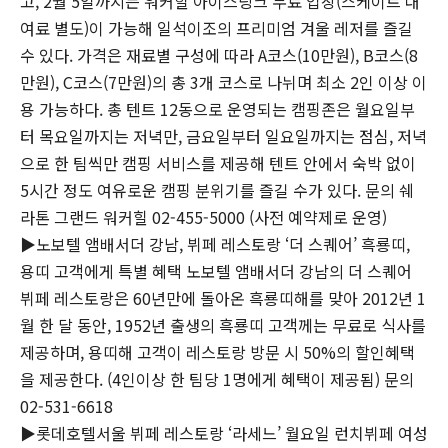
고, 2월 5일까지는 워커힐 아이스링크 무료 입장(스케이트 대
여료 별도)이 가능해 일석이조의 프리미엄 겨울 레저를 즐길
수 있다. 가격은 재료별 구성에 따라 A코스(10만원), B코스(8
만원), C코스(7만원)의 총 3개 코스로 나뉘며 최소 2인 이상 이
용 가능하다. 총 텐트 12동으로 운영되는 캠핑존은 월요일부
터 목요일까지는 저녁만, 금요일부터 일요일까지는 점심, 저녁
으로 한 팀씩만 캠핑 서비스를 제공해 텐트 안에서 숙박 없이
5시간 정도 여유로운 캠핑 분위기를 즐길 수가 있다. 문의 쉐
라톤 그랜드 워커힐 02-455-5000 (사전 예약제로 운영)
▶노보텔 앰배서더 강남, 뷔페 레스토랑 ‘더 스퀘어’ 흑룡띠,
용띠 고객에게 특별 혜택 노보텔 앰배서더 강남의 더 스퀘어
뷔페 레스토랑은 60년만에 돌아온 흑룡띠해를 맞아 2012년 1
월 한 달 동안, 1952년 출생의 흑룡띠 고객께는 무료로 식사를
제공하며, 용띠해 고객이 레스토랑 방문 시 50%의 할인혜택
을 제공한다. (4인이상 한 팀당 1명에게 혜택이 제공됨) 문의
02-531-6618
▶롯데호텔서울 뷔페 레스토랑 ‘라세느’ 월요일 런치뷔페 여성