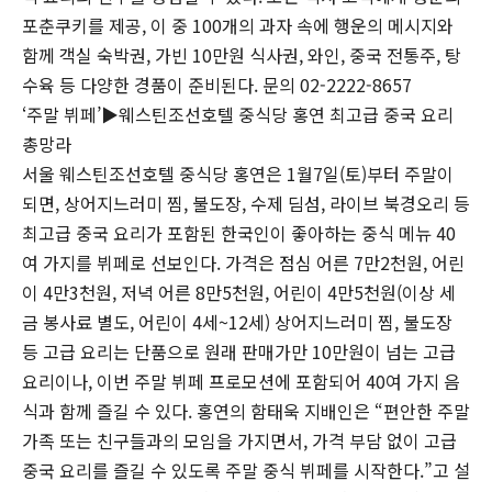
포춘쿠키를 제공, 이 중 100개의 과자 속에 행운의 메시지와
함께 객실 숙박권, 가빈 10만원 식사권, 와인, 중국 전통주, 탕
수육 등 다양한 경품이 준비된다. 문의 02-2222-8657
‘주말 뷔페’▶웨스틴조선호텔 중식당 홍연 최고급 중국 요리
총망라
서울 웨스틴조선호텔 중식당 홍연은 1월7일(토)부터 주말이
되면, 상어지느러미 찜, 불도장, 수제 딤섬, 라이브 북경오리 등
최고급 중국 요리가 포함된 한국인이 좋아하는 중식 메뉴 40
여 가지를 뷔페로 선보인다. 가격은 점심 어른 7만2천원, 어린
이 4만3천원, 저녁 어른 8만5천원, 어린이 4만5천원(이상 세
금 봉사료 별도, 어린이 4세~12세) 상어지느러미 찜, 불도장
등 고급 요리는 단품으로 원래 판매가만 10만원이 넘는 고급
요리이나, 이번 주말 뷔페 프로모션에 포함되어 40여 가지 음
식과 함께 즐길 수 있다. 홍연의 함태욱 지배인은 “편안한 주말
가족 또는 친구들과의 모임을 가지면서, 가격 부담 없이 고급
중국 요리를 즐길 수 있도록 주말 중식 뷔페를 시작한다.”고 설