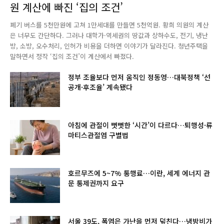
원 계산에 빠진 ‘집의 조건’
폐기 버스를 5천만원에 고쳐 1만세대를 만들면 5천억원. 황희 의원의 계산
은 너무도 간단하다. 그러나 대학가·역세권의 땅값과 상하수도, 전기, 냉난
방, 소방, 오수처리, 인허가 비용을 더하면 이야기가 달라진다. 청년주택을
말하면서 정작 ‘집의 조건’이 계산에서 빠졌다.
정부 조율보다 먼저 움직인 정동영…대북정책 ‘선
공개·후조율’ 계속됐다
아침에 관절이 뻣뻣한 ‘시간’이 다르다…퇴행성·류
마티스관절염 구별법
호르무즈에 5~7% 통행료…이란, 세계 에너지 관
문 통제권까지 요구
서울 39도, 폭염은 가난을 먼저 덮친다…냉방비가