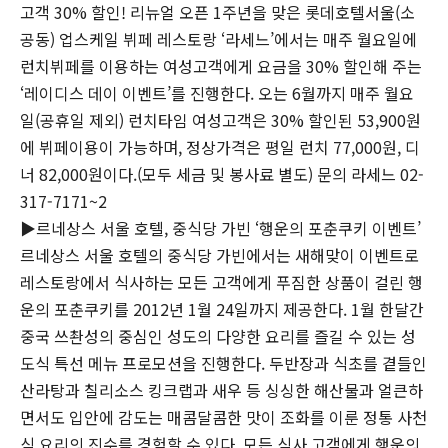
고객 30% 할인! 리뉴얼 오픈 1주년을 맞은 롯데호텔서울(소
공동) 업스케일 뷔페 레스토랑 ‘라세느’에서는 매주 월요일에
런치뷔페를 이용하는 여성고객에게 요금을 30% 할인해 주는
‘레이디스 데이 이벤트’를 진행한다. 오는 6월까지 매주 월요
일(공휴일 제외) 런치타임 여성고객은 30% 할인된 53,900원
에 뷔페이용이 가능하며, 정상가격은 평일 런치 77,000원, 디
너 82,000원이다.(모두 세금 및 봉사료 별도) 문의 라세느 02-
317-7171~2
▶르네상스 서울 호텔, 중식당 가빈 ‘행운의 포춘쿠키 이벤트’
르네상스 서울 호텔의 중식당 가빈에서는 새해맞이 이벤트로
레스토랑에서 식사하는 모든 고객에게 푸짐한 상품이 걸린 행
운의 포춘쿠키를 2012년 1월 24일까지 제공한다. 1월 한달간
중국 쓰촨성의 중심인 성도의 다양한 요리를 즐길 수 있는 성
도식 특선 메뉴 프로모션을 진행한다. 두반장과 식초를 곁들인
산라탕과 칠리소스 킹크랩과 새우 등 싱싱한 해산물과 얼큰하
면서도 입안에 감도는 매콤달콤한 맛이 조화를 이룬 정통 사천
식 요리의 진수를 경험할 수 있다. 모든 식사 고객에게 행운의