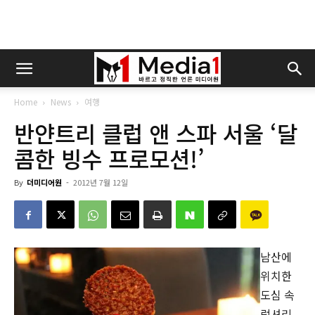
Home
News
여행
반얀트리 클럽 앤 스파 서울 ‘달
콤한 빙수 프로모션!’
By
더미디어원
-
2012년 7월 12일
남산에
위치한
도심 속
럭셔리