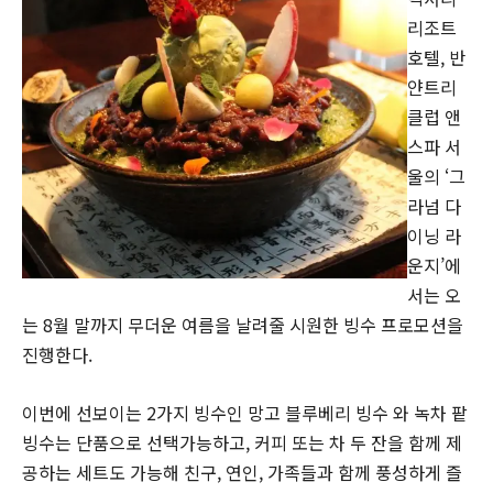
리조트
호텔, 반
얀트리
클럽 앤
스파 서
울의 ‘그
라넘 다
이닝 라
운지’에
서는 오
는 8월 말까지 무더운 여름을 날려줄 시원한 빙수 프로모션을
진행한다.
이번에 선보이는 2가지 빙수인 망고 블루베리 빙수 와 녹차 팥
빙수는 단품으로 선택가능하고, 커피 또는 차 두 잔을 함께 제
공하는 세트도 가능해 친구, 연인, 가족들과 함께 풍성하게 즐