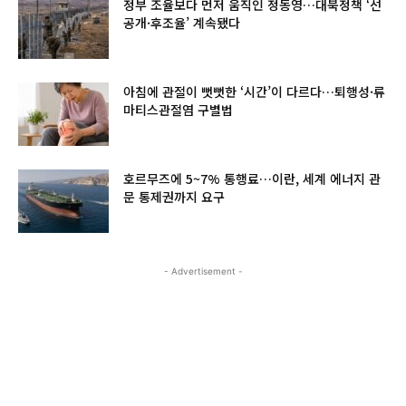
정부 조율보다 먼저 움직인 정동영…대북정책 ‘선
공개·후조율’ 계속됐다
아침에 관절이 뻣뻣한 ‘시간’이 다르다…퇴행성·류
마티스관절염 구별법
호르무즈에 5~7% 통행료…이란, 세계 에너지 관
문 통제권까지 요구
- Advertisement -