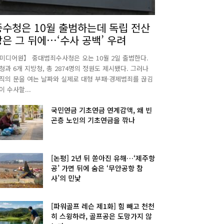
중수청은 10월 출범하는데 독립 전산
망은 그 뒤에…‘수사 공백’ 우려
미디어원】 중대범죄수사청은 오는 10월 2일 출범한다.
청과 6개 지방청, 총 2874명의 정원도 제시됐다. 그러나
직의 문을 여는 날짜와 실제로 대형 부패·경제범죄를 끊김
이 수사할...
국민연금 기초연금 연계감액, 왜 빈
곤층 노인의 기초연금을 깎나
[논평] 2년 뒤 쏟아진 유해…‘제주항
공’ 가면 뒤에 숨은 ‘무안공항 참
사’의 민낯
[파워골프 레슨 제1화] 힘 빼고 천천
히 스윙하라, 골프공은 도망가지 않