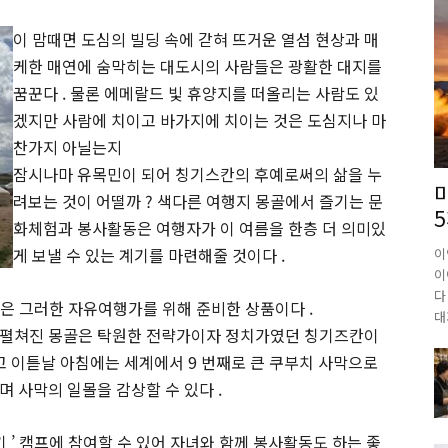
이 맘때면 도심의 빌딩 속에 갇혀 뜨거운 열섬 현상과 매
케한 매연에 숨막히는 대도시의 사람들은 광활한 대지를
꿈꾼다 . 물론 에메랄드 빛 휴양지를 떠올리는 사람도 있
겠지만 사람에 치이고 바가지에 치이는 것은 도심지나 마
찬가지 아닐는지
잠시나마 유목민이 되어 칭기스칸의 후예로써의 삶을 누
려보는 것이 어떨까 ? 색다른 여행지 몽골에서 즐기는 문
화체험과 봉사활동은 여행자가 이 여름을 한층 더 의미있
게 보낼 수 있는 계기를 마련해줄 것이다 .
이
이
다
’ 은 그러한 자유여행가를 위해 준비한 상품이다 .
대
 펼쳐진 몽골은 탁원한 전략가이자 정치가였던 칭기즈칸이
고 이튿날 아침에는 세계에서 9 번째로 큰 쿠부치 사막으로
 사막의 일몰을 감상할 수 있다 .
기 ’ 캠프에 참여할 수 있어 자녀와 함께 봉사활동도 하는 좋