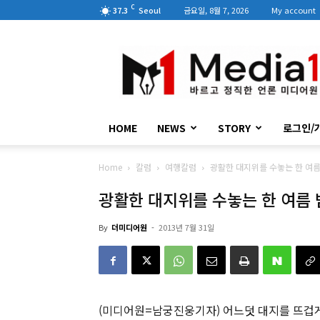
C
37.3
Seoul
금요일, 8월 7, 2026
My account
미
디
어
원
HOME
NEWS
STORY
로그인/
Home
칼럼
여행칼럼
광활한 대지위를 수놓는 한 여름
광활한 대지위를 수놓는 한 여름 
By
더미디어원
-
2013년 7월 31일
(미디어원=남궁진웅기자) 어느덧 대지를 뜨겁게