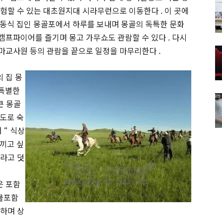
 경험할 수 있는 대초원지대 시라무런으로 이동한다 . 이 곳에
동식 집인 몽골포에서 하루를 보내며 몽골의 독특한 문화
 캠프파이어를 즐기며 몽고 가무쇼도 관람할 수 있다 . 다시
라마교사원 등의 관람을 끝으로 일정을 마무리한다 .
 집 몽
 특별한
큰 몽골
도로 숙
 “ 식상
끼고 싶
 라고 덧
은 포함
 불포함
발하며 상