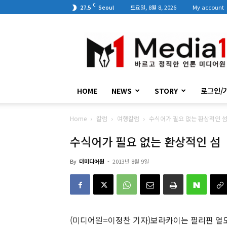
C
27.5
Seoul
토요일, 8월 8, 2026
My account
미
디
어
원
HOME
NEWS
STORY
로그인/
Home
칼럼
여행칼럼
수식어가 필요 없는 환상적인 
수식어가 필요 없는 환상적인 섬
By
더미디어원
-
2013년 8월 9일
(미디어원=이정찬 기자)보라카이는 필리핀 열도 