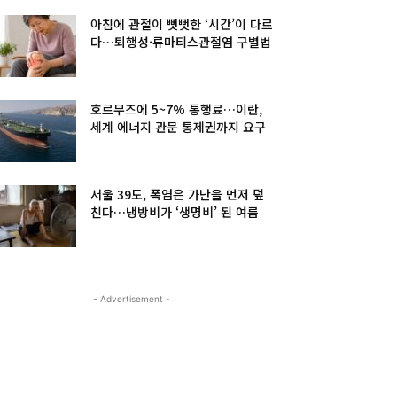
아침에 관절이 뻣뻣한 ‘시간’이 다르
다…퇴행성·류마티스관절염 구별법
호르무즈에 5~7% 통행료…이란,
세계 에너지 관문 통제권까지 요구
서울 39도, 폭염은 가난을 먼저 덮
친다…냉방비가 ‘생명비’ 된 여름
- Advertisement -