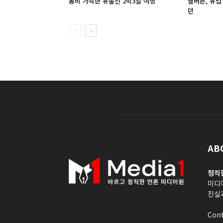
봄비 가득한 유불선 2박3일 여행
멜버른, 유럽
던
AB
정직
미디
진실
Cont