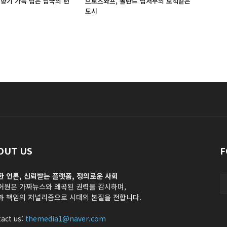
 향기 가득 담은 남국의 런
브로츠와프, 폴란드 남서부의 보석같은
도시
OUT US
F
한 언론, 신뢰받는 플랫폼, 정의로운 사회
어원은 가짜뉴스와 왜곡된 권력을 감시하며,
과 책임의 저널리즘으로 시대의 본질을 전합니다.
act us:
themedia1@naver.com