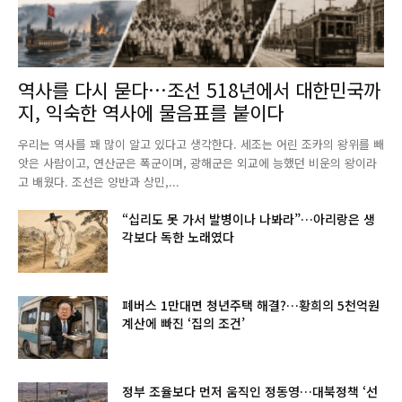
역사를 다시 묻다…조선 518년에서 대한민국까
지, 익숙한 역사에 물음표를 붙이다
우리는 역사를 꽤 많이 알고 있다고 생각한다. 세조는 어린 조카의 왕위를 빼
앗은 사람이고, 연산군은 폭군이며, 광해군은 외교에 능했던 비운의 왕이라
고 배웠다. 조선은 양반과 상민,...
“십리도 못 가서 발병이나 나봐라”…아리랑은 생
각보다 독한 노래였다
폐버스 1만대면 청년주택 해결?…황희의 5천억원
계산에 빠진 ‘집의 조건’
정부 조율보다 먼저 움직인 정동영…대북정책 ‘선