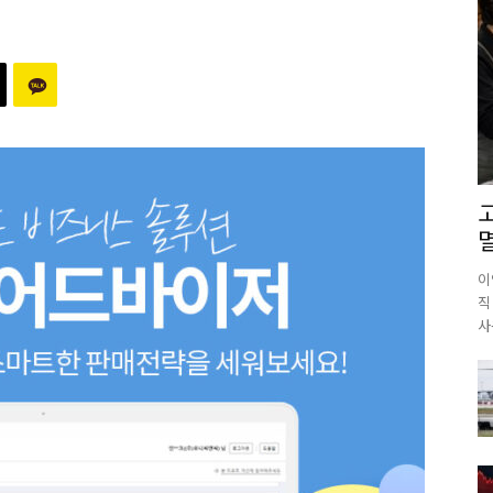
이
직
사