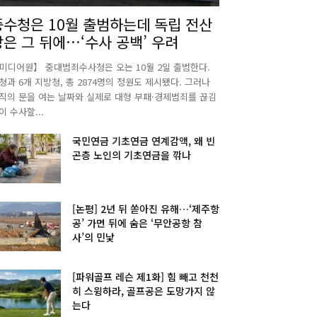
중수청은 10월 출범하는데 독립 전산
망은 그 뒤에…‘수사 공백’ 우려
미디어원】 중대범죄수사청은 오는 10월 2일 출범한다.
청과 6개 지방청, 총 2874명의 정원도 제시됐다. 그러나
직의 문을 여는 날짜와 실제로 대형 부패·경제범죄를 끊김
이 수사할...
국민연금 기초연금 연계감액, 왜 빈
곤층 노인의 기초연금을 깎나
[논평] 2년 뒤 쏟아진 유해…‘제주항
공’ 가면 뒤에 숨은 ‘무안공항 참
사’의 민낯
[파워골프 레슨 제1화] 힘 빼고 천천
히 스윙하라, 골프공은 도망가지 않
는다