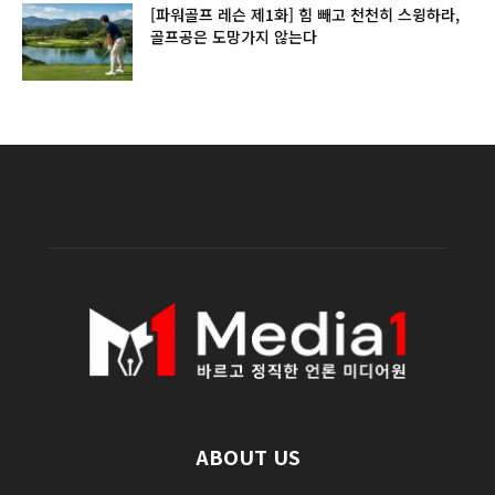
[파워골프 레슨 제1화] 힘 빼고 천천히 스윙하라,
골프공은 도망가지 않는다
ABOUT US