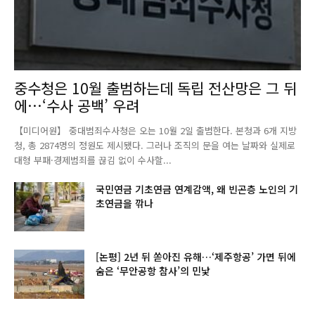
중수청은 10월 출범하는데 독립 전산망은 그 뒤
에…‘수사 공백’ 우려
【미디어원】 중대범죄수사청은 오는 10월 2일 출범한다. 본청과 6개 지방
청, 총 2874명의 정원도 제시됐다. 그러나 조직의 문을 여는 날짜와 실제로
대형 부패·경제범죄를 끊김 없이 수사할...
국민연금 기초연금 연계감액, 왜 빈곤층 노인의 기
초연금을 깎나
[논평] 2년 뒤 쏟아진 유해…‘제주항공’ 가면 뒤에
숨은 ‘무안공항 참사’의 민낯