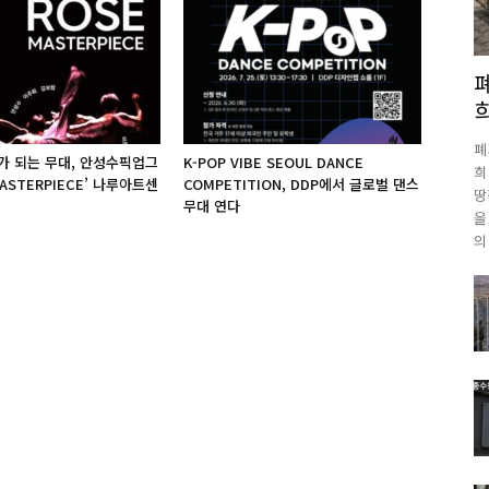
폐
가 되는 무대, 안성수픽업그
K-POP VIBE SEOUL DANCE
희
MASTERPIECE’ 나루아트센
COMPETITION, DDP에서 글로벌 댄스
땅
무대 연다
을
의