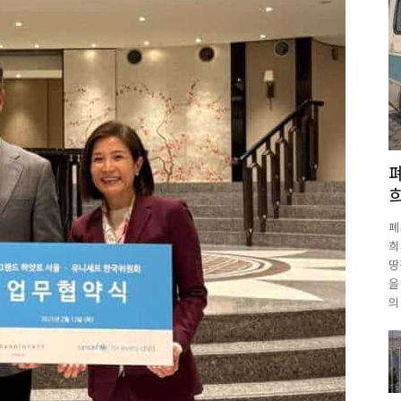
폐
희
땅
을
의