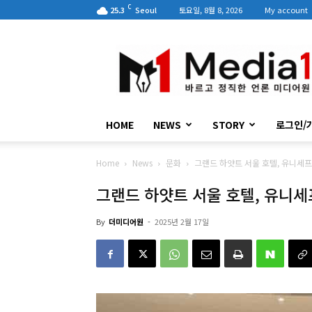
C
25.3
Seoul
토요일, 8월 8, 2026
My account
미
디
어
원
HOME
NEWS
STORY
로그인/
Home
News
문화
그랜드 하얏트 서울 호텔, 유니세
그랜드 하얏트 서울 호텔, 유니세
By
더미디어원
-
2025년 2월 17일