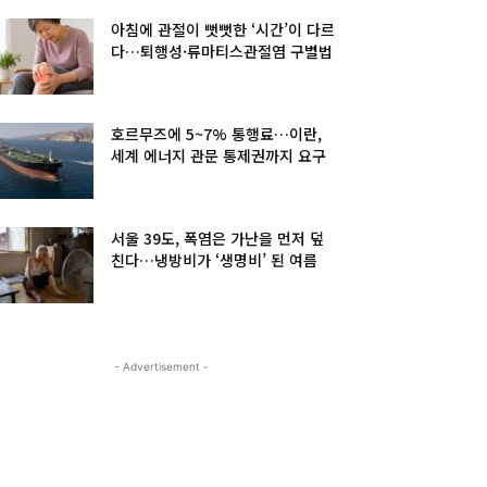
아침에 관절이 뻣뻣한 ‘시간’이 다르
다…퇴행성·류마티스관절염 구별법
호르무즈에 5~7% 통행료…이란,
세계 에너지 관문 통제권까지 요구
서울 39도, 폭염은 가난을 먼저 덮
친다…냉방비가 ‘생명비’ 된 여름
- Advertisement -