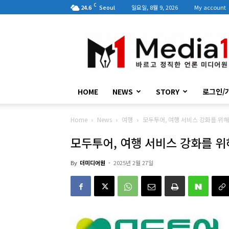
C
24.6
Seoul
일요일, 8월 9, 2026
My account
미
디
어
원
HOME
NEWS
STORY
로그인/
Home
News
여행
모두투어, 여행 서비스 강화를 위
모두투어, 여행 서비스 강화를 
By
더미디어원
-
2025년 2월 27일