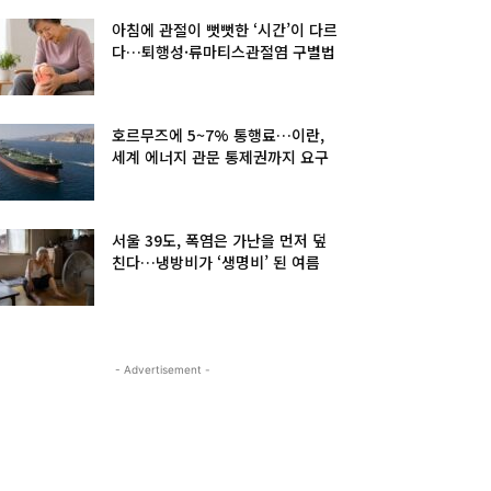
아침에 관절이 뻣뻣한 ‘시간’이 다르
다…퇴행성·류마티스관절염 구별법
호르무즈에 5~7% 통행료…이란,
세계 에너지 관문 통제권까지 요구
서울 39도, 폭염은 가난을 먼저 덮
친다…냉방비가 ‘생명비’ 된 여름
- Advertisement -