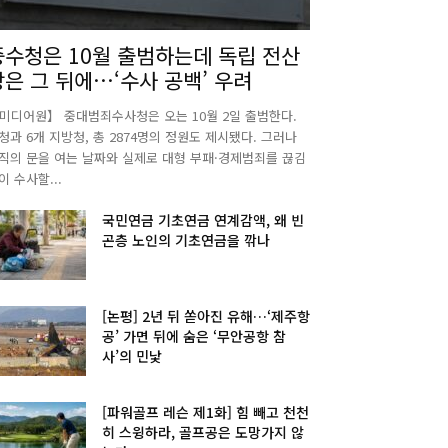
중수청은 10월 출범하는데 독립 전산
망은 그 뒤에…‘수사 공백’ 우려
미디어원】 중대범죄수사청은 오는 10월 2일 출범한다.
청과 6개 지방청, 총 2874명의 정원도 제시됐다. 그러나
직의 문을 여는 날짜와 실제로 대형 부패·경제범죄를 끊김
이 수사할...
국민연금 기초연금 연계감액, 왜 빈
곤층 노인의 기초연금을 깎나
[논평] 2년 뒤 쏟아진 유해…‘제주항
공’ 가면 뒤에 숨은 ‘무안공항 참
사’의 민낯
[파워골프 레슨 제1화] 힘 빼고 천천
히 스윙하라, 골프공은 도망가지 않