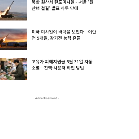
북한 원산서 탄도미사일…서울 ‘원
산행 철길’ 발표 하루 만에
미국 미사일이 바닥을 보인다…이란
전 5개월, 장기전 능력 흔들
고유가 피해지원금 8월 31일 자동
소멸…잔액·사용처 확인 방법
- Advertisement -