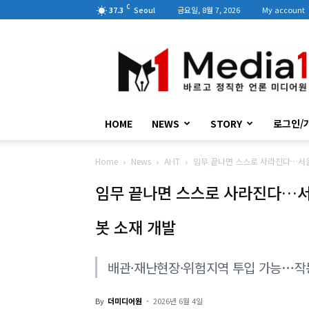
C
37.3
Seoul
금요일, 8월 7, 2026
My account
미
디
어
원
HOME
NEWS
STORY
로그인/
Home
News
AI·IT
임무 끝나면 스스로 사라진다…서울
임무 끝나면 스스로 사라진다…서
봇 소재 개발
배관·재난현장·위험지역 투입 가능…작동
By
더미디어원
-
2026년 6월 4일