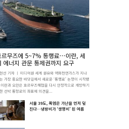
호르무즈에 5~7% 통행료…이란, 세
계 에너지 관문 통제권까지 요구
현선 기자 ㅣ 미디어원 세계 원유와 액화천연가스가 지나
는 가장 중요한 바닷길에서 새로운 ‘통행료’ 논쟁이 시작됐
.이란과 오만은 호르무즈해협을 다시 안정적으로 개방하기
한 선박 통항로의 좌표에 의견을...
서울 39도, 폭염은 가난을 먼저 덮
친다…냉방비가 ‘생명비’ 된 여름