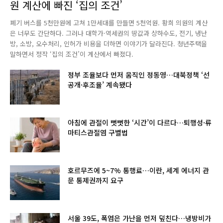
원 계산에 빠진 ‘집의 조건’
폐기 버스를 5천만원에 고쳐 1만세대를 만들면 5천억원. 황희 의원의 계산
은 너무도 간단하다. 그러나 대학가·역세권의 땅값과 상하수도, 전기, 냉난
방, 소방, 오수처리, 인허가 비용을 더하면 이야기가 달라진다. 청년주택을
말하면서 정작 ‘집의 조건’이 계산에서 빠졌다.
정부 조율보다 먼저 움직인 정동영…대북정책 ‘선
공개·후조율’ 계속됐다
아침에 관절이 뻣뻣한 ‘시간’이 다르다…퇴행성·류
마티스관절염 구별법
호르무즈에 5~7% 통행료…이란, 세계 에너지 관
문 통제권까지 요구
서울 39도, 폭염은 가난을 먼저 덮친다…냉방비가