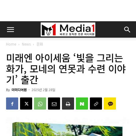
Home
News
문화
미래엔 아이세움 ‘빛을 그리는
화가, 모네의 연못과 수련 이야
기’ 출간
By
더미디어원
-
2025년 2월 28일