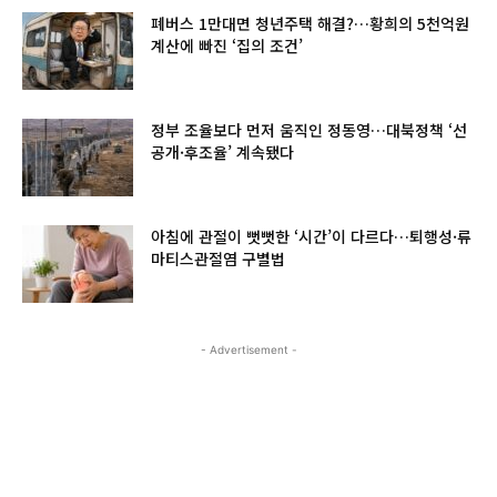
폐버스 1만대면 청년주택 해결?…황희의 5천억원
계산에 빠진 ‘집의 조건’
정부 조율보다 먼저 움직인 정동영…대북정책 ‘선
공개·후조율’ 계속됐다
아침에 관절이 뻣뻣한 ‘시간’이 다르다…퇴행성·류
마티스관절염 구별법
- Advertisement -