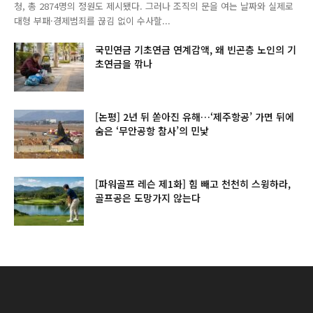
청, 총 2874명의 정원도 제시됐다. 그러나 조직의 문을 여는 날짜와 실제로
대형 부패·경제범죄를 끊김 없이 수사할...
국민연금 기초연금 연계감액, 왜 빈곤층 노인의 기
초연금을 깎나
[논평] 2년 뒤 쏟아진 유해…‘제주항공’ 가면 뒤에
숨은 ‘무안공항 참사’의 민낯
[파워골프 레슨 제1화] 힘 빼고 천천히 스윙하라,
골프공은 도망가지 않는다