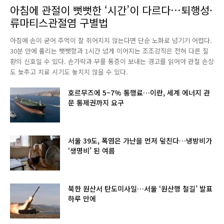
아침에 관절이 뻣뻣한 ‘시간’이 다르다…퇴행성·
류마티스관절염 구별법
아침에 손이 굳어 주먹이 잘 쥐어지지 않는다면 단순 노화로 넘기기 어렵다.
30분 안에 풀리는 뻣뻣함과 1시간 넘게 이어지는 조조강직은 전혀 다른 질
환의 신호일 수 있다. 손가락과 무릎 통증이 보내는 경고를 읽어야 관절 손상
도 늦추고 치료 시기도 놓치지 않을 수 있다.
호르무즈에 5~7% 통행료…이란, 세계 에너지 관
문 통제권까지 요구
서울 39도, 폭염은 가난을 먼저 덮친다…냉방비가
‘생명비’ 된 여름
북한 원산서 탄도미사일…서울 ‘원산행 철길’ 발표
하루 만에