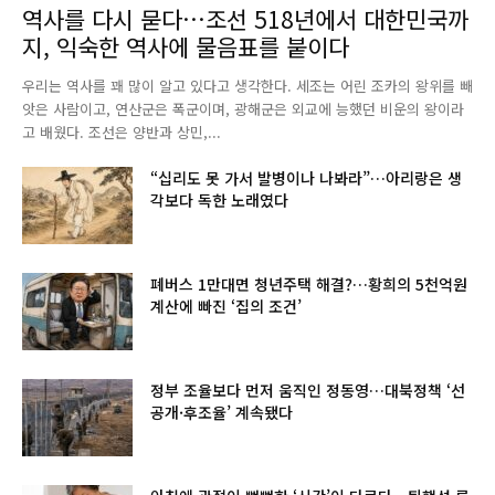
역사를 다시 묻다…조선 518년에서 대한민국까
지, 익숙한 역사에 물음표를 붙이다
우리는 역사를 꽤 많이 알고 있다고 생각한다. 세조는 어린 조카의 왕위를 빼
앗은 사람이고, 연산군은 폭군이며, 광해군은 외교에 능했던 비운의 왕이라
고 배웠다. 조선은 양반과 상민,...
“십리도 못 가서 발병이나 나봐라”…아리랑은 생
각보다 독한 노래였다
폐버스 1만대면 청년주택 해결?…황희의 5천억원
계산에 빠진 ‘집의 조건’
정부 조율보다 먼저 움직인 정동영…대북정책 ‘선
공개·후조율’ 계속됐다