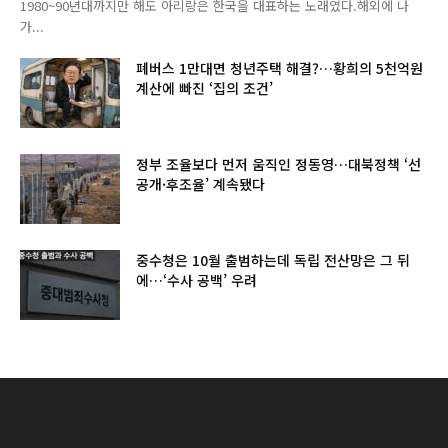
1980~90년대까지만 해도 아리랑은 한국을 대표하는 노래였다.해외에 나
가...
폐버스 1만대면 청년주택 해결?…황희의 5천억원
계산에 빠진 ‘집의 조건’
정부 조율보다 먼저 움직인 정동영…대북정책 ‘선
공개·후조율’ 계속됐다
중수청은 10월 출범하는데 독립 전산망은 그 뒤
에…‘수사 공백’ 우려