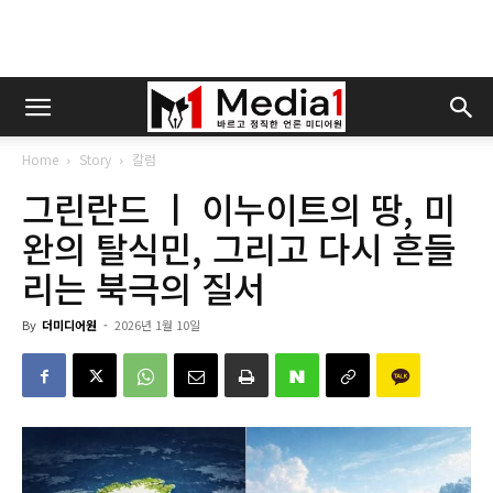
Home
Story
칼럼
그린란드 ㅣ 이누이트의 땅, 미
완의 탈식민, 그리고 다시 흔들
리는 북극의 질서
By
더미디어원
-
2026년 1월 10일