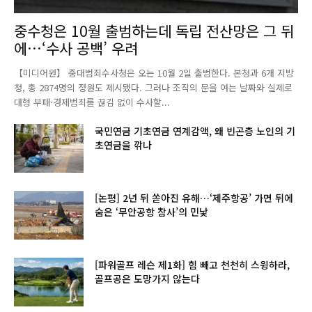
중수청은 10월 출범하는데 독립 전산망은 그 뒤
에…‘수사 공백’ 우려
【미디어원】 중대범죄수사청은 오는 10월 2일 출범한다. 본청과 6개 지방
청, 총 2874명의 정원도 제시됐다. 그러나 조직의 문을 여는 날짜와 실제로
대형 부패·경제범죄를 끊김 없이 수사할...
국민연금 기초연금 연계감액, 왜 빈곤층 노인의 기
초연금을 깎나
[논평] 2년 뒤 쏟아진 유해…‘제주항공’ 가면 뒤에
숨은 ‘무안공항 참사’의 민낯
[파워골프 레슨 제1화] 힘 빼고 천천히 스윙하라,
골프공은 도망가지 않는다