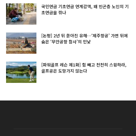
국민연금 기초연금 연계감액, 왜 빈곤층 노인의 기
초연금을 깎나
[논평] 2년 뒤 쏟아진 유해…‘제주항공’ 가면 뒤에
숨은 ‘무안공항 참사’의 민낯
[파워골프 레슨 제1화] 힘 빼고 천천히 스윙하라,
골프공은 도망가지 않는다