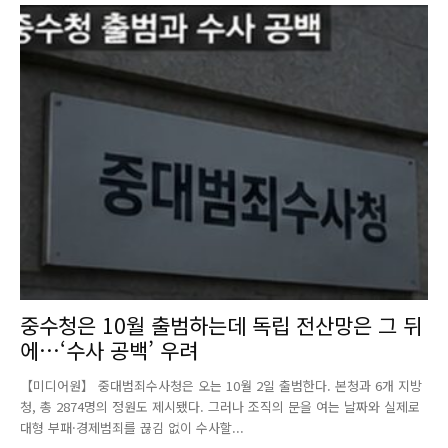
중수청은 10월 출범하는데 독립 전산망은 그 뒤
에…‘수사 공백’ 우려
【미디어원】 중대범죄수사청은 오는 10월 2일 출범한다. 본청과 6개 지방
청, 총 2874명의 정원도 제시됐다. 그러나 조직의 문을 여는 날짜와 실제로
대형 부패·경제범죄를 끊김 없이 수사할...