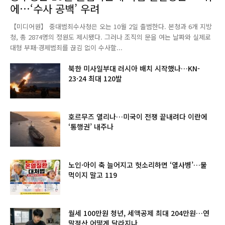
에…‘수사 공백’ 우려
【미디어원】 중대범죄수사청은 오는 10월 2일 출범한다. 본청과 6개 지방
청, 총 2874명의 정원도 제시됐다. 그러나 조직의 문을 여는 날짜와 실제로
대형 부패·경제범죄를 끊김 없이 수사할...
북한 미사일부대 러시아 배치 시작했나…KN-
23·24 최대 120발
호르무즈 열리나…미국이 전쟁 끝내려다 이란에
‘통행권’ 내주나
노인·아이 축 늘어지고 헛소리하면 ‘열사병’…물
먹이지 말고 119
월세 100만원 청년, 세액공제 최대 204만원…연
말정산 어떻게 달라지나