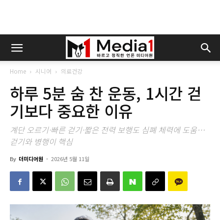
Home
시니어
의료건강
하루 5분 숨 찬 운동, 1시간 걷
기보다 중요한 이유
계단 오르기·빠른 걷기·짧은 전력 보행도 심폐 체력에 도움…
걷기와 병행이 핵심
By
더미디어원
-
2026년 5월 11일