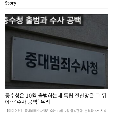
Story
중수청은 10월 출범하는데 독립 전산망은 그 뒤
에…‘수사 공백’ 우려
【미디어원】 중대범죄수사청은 오는 10월 2일 출범한다. 본청과 6개 지방