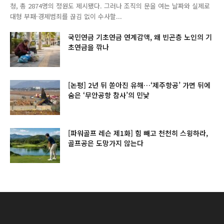
청, 총 2874명의 정원도 제시됐다. 그러나 조직의 문을 여는 날짜와 실제로
대형 부패·경제범죄를 끊김 없이 수사할...
국민연금 기초연금 연계감액, 왜 빈곤층 노인의 기
초연금을 깎나
[논평] 2년 뒤 쏟아진 유해…‘제주항공’ 가면 뒤에
숨은 ‘무안공항 참사’의 민낯
[파워골프 레슨 제1화] 힘 빼고 천천히 스윙하라,
골프공은 도망가지 않는다