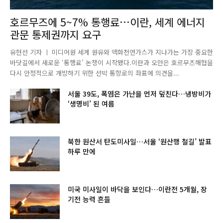
호르무즈에 5~7% 통행료…이란, 세계 에너지
관문 통제권까지 요구
유현선 기자 ㅣ 미디어원 세계 원유와 액화천연가스가 지나가는 가장 중요한
바닷길에서 새로운 ‘통행료’ 논쟁이 시작됐다.이란과 오만은 호르무즈해협을
다시 안정적으로 개방하기 위한 선박 통항로의 좌표에 의견을...
서울 39도, 폭염은 가난을 먼저 덮친다…냉방비가
‘생명비’ 된 여름
북한 원산서 탄도미사일…서울 ‘원산행 철길’ 발표
하루 만에
미국 미사일이 바닥을 보인다…이란전 5개월, 장
기전 능력 흔들