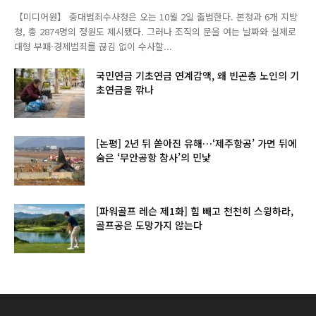
【미디어원】 중대범죄수사청은 오는 10월 2일 출범한다. 본청과 6개 지방
청, 총 2874명의 정원도 제시됐다. 그러나 조직의 문을 여는 날짜와 실제로
대형 부패·경제범죄를 끊김 없이 수사할...
국민연금 기초연금 연계감액, 왜 빈곤층 노인의 기
초연금을 깎나
[논평] 2년 뒤 쏟아진 유해…‘제주항공’ 가면 뒤에
숨은 ‘무안공항 참사’의 민낯
[파워골프 레슨 제1화] 힘 빼고 천천히 스윙하라,
골프공은 도망가지 않는다