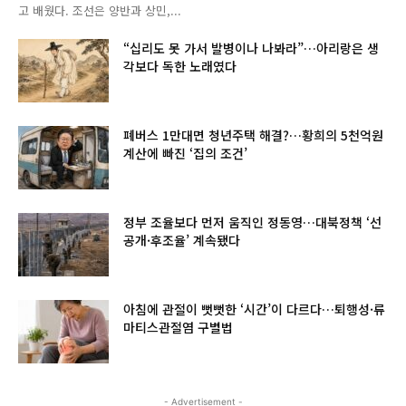
고 배웠다. 조선은 양반과 상민,...
“십리도 못 가서 발병이나 나봐라”…아리랑은 생
각보다 독한 노래였다
폐버스 1만대면 청년주택 해결?…황희의 5천억원
계산에 빠진 ‘집의 조건’
정부 조율보다 먼저 움직인 정동영…대북정책 ‘선
공개·후조율’ 계속됐다
아침에 관절이 뻣뻣한 ‘시간’이 다르다…퇴행성·류
마티스관절염 구별법
- Advertisement -