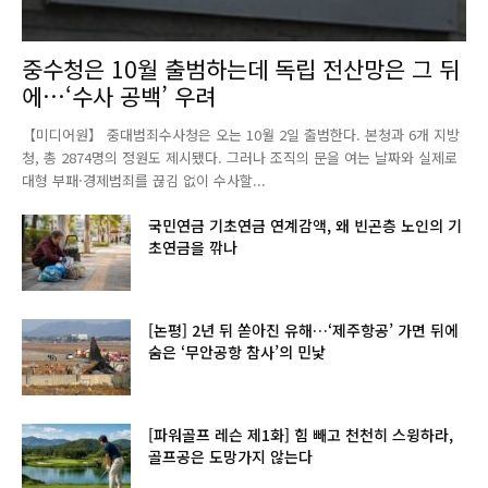
중수청은 10월 출범하는데 독립 전산망은 그 뒤
에…‘수사 공백’ 우려
【미디어원】 중대범죄수사청은 오는 10월 2일 출범한다. 본청과 6개 지방
청, 총 2874명의 정원도 제시됐다. 그러나 조직의 문을 여는 날짜와 실제로
대형 부패·경제범죄를 끊김 없이 수사할...
국민연금 기초연금 연계감액, 왜 빈곤층 노인의 기
초연금을 깎나
[논평] 2년 뒤 쏟아진 유해…‘제주항공’ 가면 뒤에
숨은 ‘무안공항 참사’의 민낯
[파워골프 레슨 제1화] 힘 빼고 천천히 스윙하라,
골프공은 도망가지 않는다