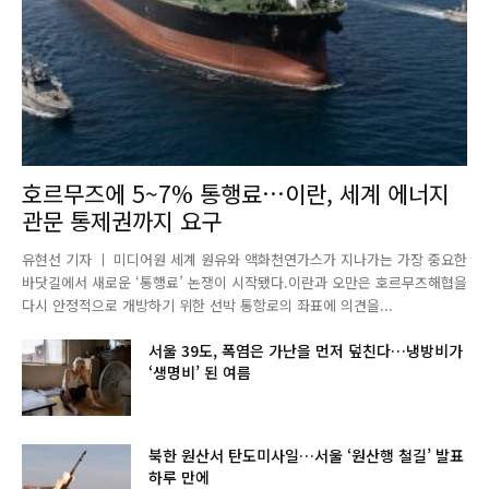
호르무즈에 5~7% 통행료…이란, 세계 에너지
관문 통제권까지 요구
유현선 기자 ㅣ 미디어원 세계 원유와 액화천연가스가 지나가는 가장 중요한
바닷길에서 새로운 ‘통행료’ 논쟁이 시작됐다.이란과 오만은 호르무즈해협을
다시 안정적으로 개방하기 위한 선박 통항로의 좌표에 의견을...
서울 39도, 폭염은 가난을 먼저 덮친다…냉방비가
‘생명비’ 된 여름
북한 원산서 탄도미사일…서울 ‘원산행 철길’ 발표
하루 만에