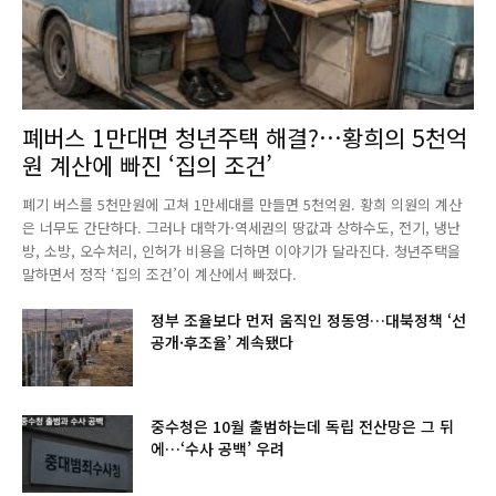
폐버스 1만대면 청년주택 해결?…황희의 5천억
원 계산에 빠진 ‘집의 조건’
폐기 버스를 5천만원에 고쳐 1만세대를 만들면 5천억원. 황희 의원의 계산
은 너무도 간단하다. 그러나 대학가·역세권의 땅값과 상하수도, 전기, 냉난
방, 소방, 오수처리, 인허가 비용을 더하면 이야기가 달라진다. 청년주택을
말하면서 정작 ‘집의 조건’이 계산에서 빠졌다.
정부 조율보다 먼저 움직인 정동영…대북정책 ‘선
공개·후조율’ 계속됐다
중수청은 10월 출범하는데 독립 전산망은 그 뒤
에…‘수사 공백’ 우려