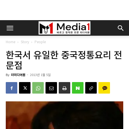
Home
Story
People
한국서 유일한 중국정통요리 전
문점
By
더미디어원
-
2013년 1월 5일