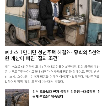
폐버스 1만대면 청년주택 해결?…황희의 5천억
원 계산에 빠진 ‘집의 조건’
폐기 버스를 5천만원에 고쳐 1만세대를 만들면 5천억원. 황희 의원의 계산
은 너무도 간단하다. 그러나 대학가·역세권의 땅값과 상하수도, 전기, 냉난
방, 소방, 오수처리, 인허가 비용을 더하면 이야기가 달라진다. 청년주택을
말하면서 정작 ‘집의 조건’이 계산에서 빠졌다.
정부 조율보다 먼저 움직인 정동영…대북정책 ‘선
공개·후조율’ 계속됐다