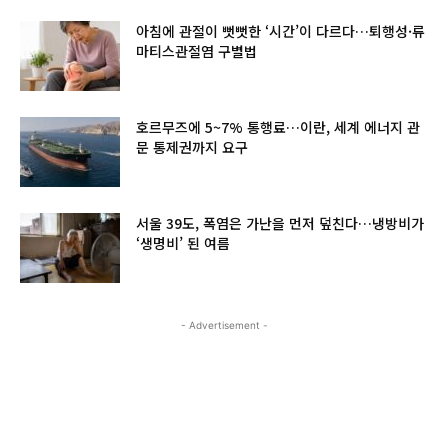
아침에 관절이 뻣뻣한 ‘시간’이 다르다…퇴행성·류
마티스관절염 구별법
호르무즈에 5~7% 통행료…이란, 세계 에너지 관
문 통제권까지 요구
서울 39도, 폭염은 가난을 먼저 덮친다…냉방비가
‘생명비’ 된 여름
- Advertisement -