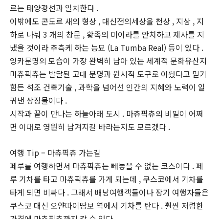
르는 태양광선과 일치한다 .
이밖에도 콘도르 새의 형상 , 대신전의세상을 천상 , 지상 , 지
하로 나눠 3 개의 창문 , 황족의 미이라를 안치하고 제사를 지
냈을 것이라 추측케 하는 능묘 (La Tumba Real) 등이 있다 .
잉카문명의 모습이 가장 완벽히 남아 있는 세계적 문화유산지
마츄픽츄는 발달된 고대 문명과 원시적 도구로 이뤘다고 믿기
힘든 석조 건축기술 , 과학을 넘어선 인간의 지혜와 노력이 일
궈낸 상징물이다 .
시작과 끝이 만나는 하늘아래 도시 . 마츄픽츄의 비밀이 어쩌
면 이대로 영원히 남겨지길 바라는지도 모르겠다 .
여행 Tip – 마츄픽츄 가는길
페루를 여행하면서 마츄픽츄는 빼놓을 수 없는 코스이다 . 페
루 기차를 타고 마츄픽츄를 가게 되는데 , 쿠스코에서 기차를
타게 되면 비싸다 . 그래서 배낭여행객들이나 장기 여행자들은
쿠스코 대신 오얀따이땀보 역에서 기차를 탄다 . 훨씬 저렴한
가격에 마츄픽츄까지 갈 수 있다 .