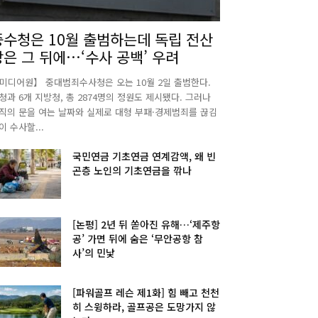
중수청은 10월 출범하는데 독립 전산
망은 그 뒤에…‘수사 공백’ 우려
미디어원】 중대범죄수사청은 오는 10월 2일 출범한다.
청과 6개 지방청, 총 2874명의 정원도 제시됐다. 그러나
직의 문을 여는 날짜와 실제로 대형 부패·경제범죄를 끊김
이 수사할...
국민연금 기초연금 연계감액, 왜 빈
곤층 노인의 기초연금을 깎나
[논평] 2년 뒤 쏟아진 유해…‘제주항
공’ 가면 뒤에 숨은 ‘무안공항 참
사’의 민낯
[파워골프 레슨 제1화] 힘 빼고 천천
히 스윙하라, 골프공은 도망가지 않