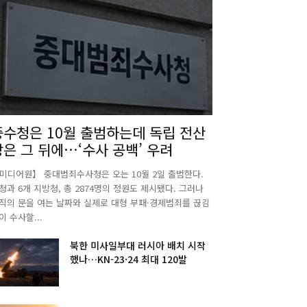
중수청은 10월 출범하는데 독립 전산
망은 그 뒤에…‘수사 공백’ 우려
미디어원】 중대범죄수사청은 오는 10월 2일 출범한다.
청과 6개 지방청, 총 2874명의 정원도 제시됐다. 그러나
직의 문을 여는 날짜와 실제로 대형 부패·경제범죄를 끊김
이 수사할...
북한 미사일부대 러시아 배치 시작
했나…KN-23·24 최대 120발