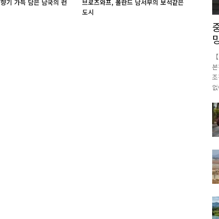
 향기 가득 담은 남국의 런
브로츠와프, 폴란드 남서부의 보석같은
도시
【
본
조
없