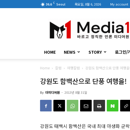
C
36.6
Seoul
목요일, 8월 6, 2026
My account
미
디
어
원
HOME
NEWS
STORY
로그인/
Home
칼럼
여행칼럼
강원도 함백산으로 단풍 여행을
강원도 함백산으로 단풍 여행을!
By
더미디어원
-
2013년 8월 31일
강원도 태백시 함백산은 국내 최대 야생화 군락지