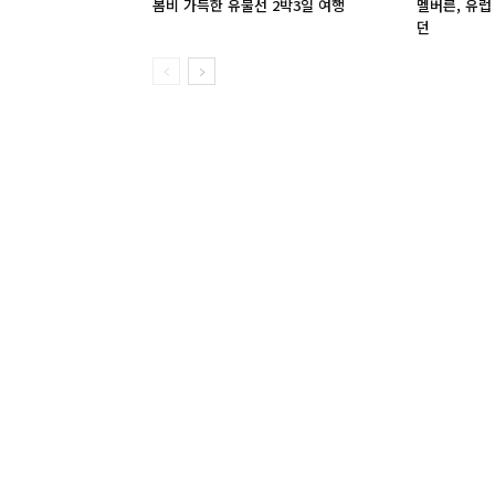
봄비 가득한 유불선 2박3일 여행
멜버른, 유럽
던