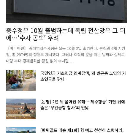
중수청은 10월 출범하는데 독립 전산망은 그 뒤
에…‘수사 공백’ 우려
【미디어원】 중대범죄수사청은 오는 10월 2일 출범한다. 본청과 6개 지방
청, 총 2874명의 정원도 제시됐다. 그러나 조직의 문을 여는 날짜와 실제로
대형 부패·경제범죄를 끊김 없이 수사할...
국민연금 기초연금 연계감액, 왜 빈곤층 노인의 기
초연금을 깎나
[논평] 2년 뒤 쏟아진 유해…‘제주항공’ 가면 뒤에
숨은 ‘무안공항 참사’의 민낯
[파워골프 레슨 제1화] 힘 빼고 천천히 스윙하라,