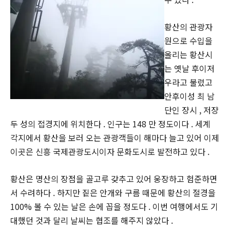
황산의 관광자
원으로 수입을
올리는 황산시
는 옛날 후이저
우라고 불렸고
안후이성 최 남
단인 쟝시 , 저쟝
두 성의 접경지에 위치한다 . 인구는 148 만 정도이다 . 세계
각지에서 황산을 보러 오는 관광객들이 해마다 늘고 있어 이제
이곳은 신흥 국제관광도시이자 문화도시로 발전하고 있다 .
황산은 명산의 장점을 골고루 갖추고 있어 웅장하고 험준하면
서 수려하다 . 하지만 짙은 안개와 구름 때문에 황산의 절경을
100% 볼 수 있는 날은 손에 꼽을 정도다 . 이번 여행에서도 기
대했던 것과 달리 날씨는 협조를 해주지 않았다 .