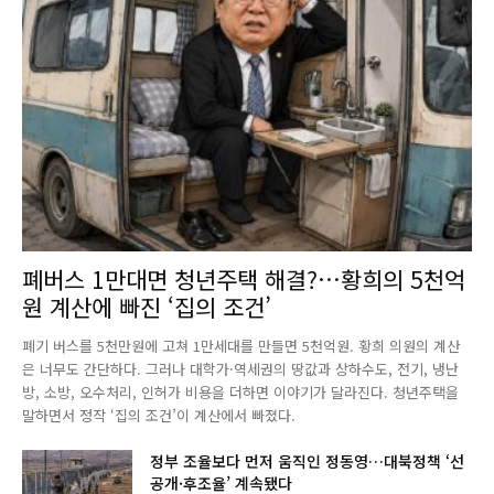
폐버스 1만대면 청년주택 해결?…황희의 5천억
원 계산에 빠진 ‘집의 조건’
폐기 버스를 5천만원에 고쳐 1만세대를 만들면 5천억원. 황희 의원의 계산
은 너무도 간단하다. 그러나 대학가·역세권의 땅값과 상하수도, 전기, 냉난
방, 소방, 오수처리, 인허가 비용을 더하면 이야기가 달라진다. 청년주택을
말하면서 정작 ‘집의 조건’이 계산에서 빠졌다.
정부 조율보다 먼저 움직인 정동영…대북정책 ‘선
공개·후조율’ 계속됐다