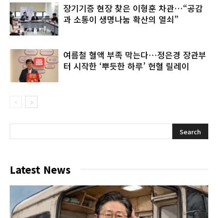
장기기증 현장 찾은 이형훈 차관…“공감
과 소통이 생명나눔 확산의 열쇠”
여름철 혈액 부족 막는다…정은경 장관부
터 시작한 ‘뿌듯한 하루’ 헌혈 릴레이
Latest News