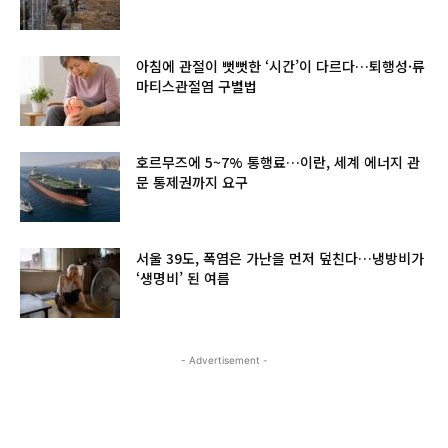
아침에 관절이 뻣뻣한 ‘시간’이 다르다…퇴행성·류
마티스관절염 구별법
호르무즈에 5~7% 통행료…이란, 세계 에너지 관
문 통제권까지 요구
서울 39도, 폭염은 가난을 먼저 덮친다…냉방비가
‘생명비’ 된 여름
- Advertisement -