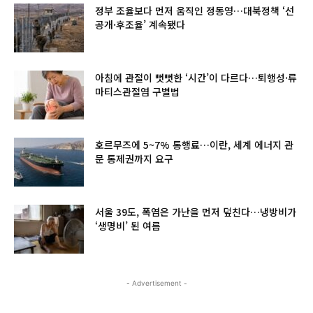
정부 조율보다 먼저 움직인 정동영…대북정책 ‘선
공개·후조율’ 계속됐다
아침에 관절이 뻣뻣한 ‘시간’이 다르다…퇴행성·류
마티스관절염 구별법
호르무즈에 5~7% 통행료…이란, 세계 에너지 관
문 통제권까지 요구
서울 39도, 폭염은 가난을 먼저 덮친다…냉방비가
‘생명비’ 된 여름
- Advertisement -