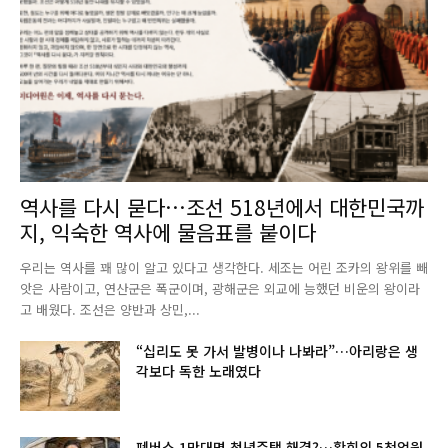
역사를 다시 묻다…조선 518년에서 대한민국까
지, 익숙한 역사에 물음표를 붙이다
우리는 역사를 꽤 많이 알고 있다고 생각한다. 세조는 어린 조카의 왕위를 빼
앗은 사람이고, 연산군은 폭군이며, 광해군은 외교에 능했던 비운의 왕이라
고 배웠다. 조선은 양반과 상민,...
“십리도 못 가서 발병이나 나봐라”…아리랑은 생
각보다 독한 노래였다
폐버스 1만대면 청년주택 해결?…황희의 5천억원