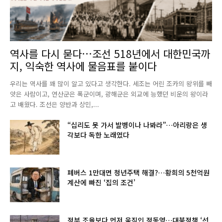
역사를 다시 묻다…조선 518년에서 대한민국까
지, 익숙한 역사에 물음표를 붙이다
우리는 역사를 꽤 많이 알고 있다고 생각한다. 세조는 어린 조카의 왕위를 빼
앗은 사람이고, 연산군은 폭군이며, 광해군은 외교에 능했던 비운의 왕이라
고 배웠다. 조선은 양반과 상민,...
“십리도 못 가서 발병이나 나봐라”…아리랑은 생
각보다 독한 노래였다
폐버스 1만대면 청년주택 해결?…황희의 5천억원
계산에 빠진 ‘집의 조건’
정부 조율보다 먼저 움직인 정동영…대북정책 ‘선