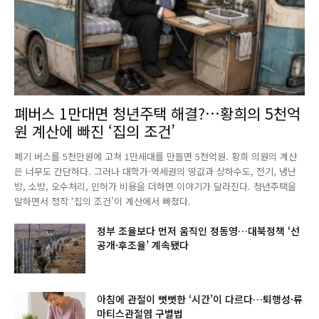
폐버스 1만대면 청년주택 해결?…황희의 5천억
원 계산에 빠진 ‘집의 조건’
폐기 버스를 5천만원에 고쳐 1만세대를 만들면 5천억원. 황희 의원의 계산
은 너무도 간단하다. 그러나 대학가·역세권의 땅값과 상하수도, 전기, 냉난
방, 소방, 오수처리, 인허가 비용을 더하면 이야기가 달라진다. 청년주택을
말하면서 정작 ‘집의 조건’이 계산에서 빠졌다.
정부 조율보다 먼저 움직인 정동영…대북정책 ‘선
공개·후조율’ 계속됐다
아침에 관절이 뻣뻣한 ‘시간’이 다르다…퇴행성·류
마티스관절염 구별법