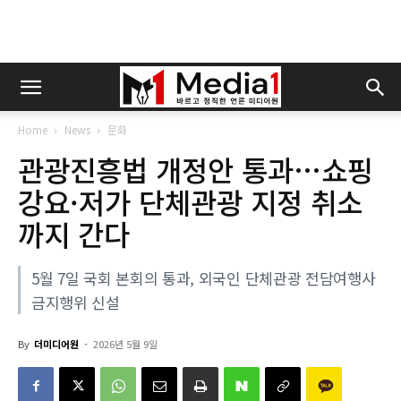
Home
News
문화
관광진흥법 개정안 통과…쇼핑
강요·저가 단체관광 지정 취소
까지 간다
5월 7일 국회 본회의 통과, 외국인 단체관광 전담여행사
금지행위 신설
By
더미디어원
-
2026년 5월 9일