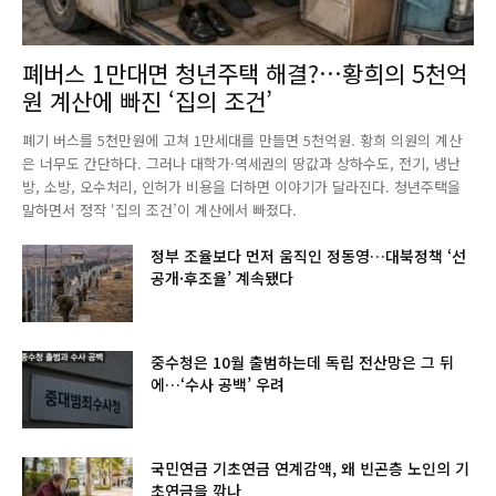
폐버스 1만대면 청년주택 해결?…황희의 5천억
원 계산에 빠진 ‘집의 조건’
폐기 버스를 5천만원에 고쳐 1만세대를 만들면 5천억원. 황희 의원의 계산
은 너무도 간단하다. 그러나 대학가·역세권의 땅값과 상하수도, 전기, 냉난
방, 소방, 오수처리, 인허가 비용을 더하면 이야기가 달라진다. 청년주택을
말하면서 정작 ‘집의 조건’이 계산에서 빠졌다.
정부 조율보다 먼저 움직인 정동영…대북정책 ‘선
공개·후조율’ 계속됐다
중수청은 10월 출범하는데 독립 전산망은 그 뒤
에…‘수사 공백’ 우려
국민연금 기초연금 연계감액, 왜 빈곤층 노인의 기
초연금을 깎나