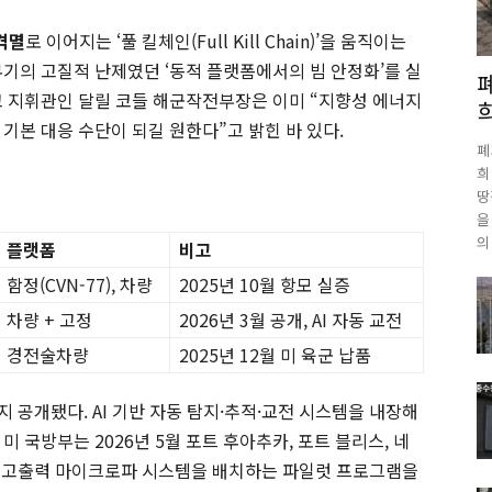
격멸
로 이어지는 ‘풀 킬체인(Full Kill Chain)’을 움직이는
무기의 고질적 난제였던 ‘동적 플랫폼에서의 빔 안정화’를 실
고 지휘관인 달릴 코들 해군작전부장은 이미 “지향성 에너지
기본 대응 수단이 되길 원한다”고 밝힌 바 있다.
폐
희
땅
을
의
플랫폼
비고
함정(CVN-77), 차량
2025년 10월 항모 실증
차량 + 고정
2026년 3월 공개, AI 자동 교전
경전술차량
2025년 12월 미 육군 납품
지 공개됐다. AI 기반 자동 탐지·추적·교전 시스템을 내장해
 국방부는 2026년 5월 포트 후아추카, 포트 블리스, 네
및 고출력 마이크로파 시스템을 배치하는 파일럿 프로그램을