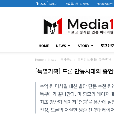
C
27.5
Seoul
토요일, 8월 8, 2026
My account
미
디
어
원
HOME
NEWS
STORY
로그인/
Home
News
군사·국방
드론 만능시대의 종언인가?
[특별기획] 드론 만능시대의 종언
수억 원 미사일 대신 발당 단돈 수천 
독무대가 끝나간다. 미 항모의 레이저 '
최초 양산형 레이저 '천광'을 용산에 실
전장, 드론의 처절한 생존 전략과 레이