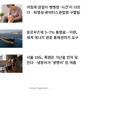
아침에 관절이 뻣뻣한 ‘시간’이 다르
다…퇴행성·류마티스관절염 구별법
호르무즈에 5~7% 통행료…이란,
세계 에너지 관문 통제권까지 요구
서울 39도, 폭염은 가난을 먼저 덮
친다…냉방비가 ‘생명비’ 된 여름
- Advertisement -