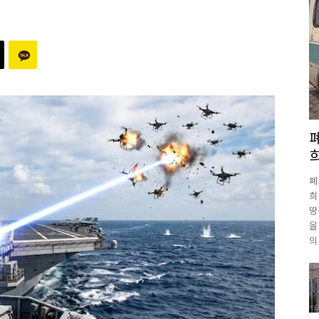
폐
희
땅
을
의