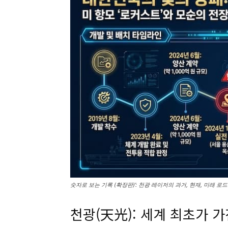
숫자로 보는 기록 (확장판)’: 천광 레이저의 과거, 현재, 미래
천광(天光): 세계 최초가 가