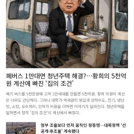
폐버스 1만대면 청년주택 해결?…황희의 5천억
원 계산에 빠진 ‘집의 조건’
폐기 버스를 5천만원에 고쳐 1만세대를 만들면 5천억원. 황희 의원의 계산
은 너무도 간단하다. 그러나 대학가·역세권의 땅값과 상하수도, 전기, 냉난
방, 소방, 오수처리, 인허가 비용을 더하면 이야기가 달라진다. 청년주택을
말하면서 정작 ‘집의 조건’이 계산에서 빠졌다.
정부 조율보다 먼저 움직인 정동영…대북정책 ‘선
공개·후조율’ 계속됐다