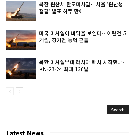
북한 원산서 탄도미사일…서울 ‘원산행
철길’ 발표 하루 만에
미국 미사일이 바닥을 보인다…이란전 5
개월, 장기전 능력 흔들
북한 미사일부대 러시아 배치 시작했나…
KN-23·24 최대 120발
Latest News