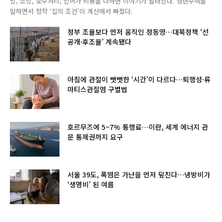
방, 소방, 오수처리, 인허가 비용을 더하면 이야기가 달라진다. 청년주택을
말하면서 정작 ‘집의 조건’이 계산에서 빠졌다.
정부 조율보다 먼저 움직인 정동영…대북정책 ‘선
공개·후조율’ 계속됐다
아침에 관절이 뻣뻣한 ‘시간’이 다르다…퇴행성·류
마티스관절염 구별법
호르무즈에 5~7% 통행료…이란, 세계 에너지 관
문 통제권까지 요구
서울 39도, 폭염은 가난을 먼저 덮친다…냉방비가
‘생명비’ 된 여름