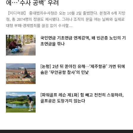
에…‘수사 공백’ 우려
【미디어원】 중대범죄수사청은 오는 10월 2일 출범한다. 본청과 6개 지방
청, 총 2874명의 정원도 제시됐다. 그러나 조직의 문을 여는 날짜와 실제로
대형 부패·경제범죄를 끊김 없이 수사할...
국민연금 기초연금 연계감액, 왜 빈곤층 노인의 기
초연금을 깎나
[논평] 2년 뒤 쏟아진 유해…‘제주항공’ 가면 뒤에
숨은 ‘무안공항 참사’의 민낯
[파워골프 레슨 제1화] 힘 빼고 천천히 스윙하라,
골프공은 도망가지 않는다