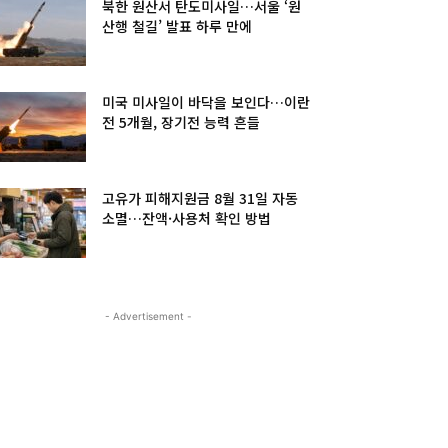
북한 원산서 탄도미사일…서울 ‘원
산행 철길’ 발표 하루 만에
미국 미사일이 바닥을 보인다…이란
전 5개월, 장기전 능력 흔들
고유가 피해지원금 8월 31일 자동
소멸…잔액·사용처 확인 방법
- Advertisement -