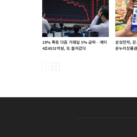
18% 폭등 다음 거래일 5% 급락…개미
삼성전자, 감
4조6531억원, 또 들어갔다
온누리상품권