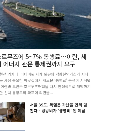
호르무즈에 5~7% 통행료…이란, 세
계 에너지 관문 통제권까지 요구
현선 기자 ㅣ 미디어원 세계 원유와 액화천연가스가 지나
는 가장 중요한 바닷길에서 새로운 ‘통행료’ 논쟁이 시작됐
.이란과 오만은 호르무즈해협을 다시 안정적으로 개방하기
한 선박 통항로의 좌표에 의견을...
서울 39도, 폭염은 가난을 먼저 덮
친다…냉방비가 ‘생명비’ 된 여름