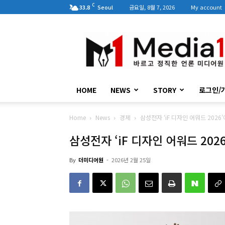
C
33.8
Seoul
금요일, 8월 7, 2026
My account
미
디
어
원
HOME
NEWS
STORY
로그인/
Home
News
경제
삼성전자 ‘iF 디자인 어워드 2026
삼성전자 ‘iF 디자인 어워드 202
By
더미디어원
-
2026년 2월 25일