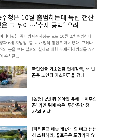
중수청은 10월 출범하는데 독립 전산
망은 그 뒤에…‘수사 공백’ 우려
미디어원】 중대범죄수사청은 오는 10월 2일 출범한다.
청과 6개 지방청, 총 2874명의 정원도 제시됐다. 그러나
직의 문을 여는 날짜와 실제로 대형 부패·경제범죄를 끊김
이 수사할...
국민연금 기초연금 연계감액, 왜 빈
곤층 노인의 기초연금을 깎나
[논평] 2년 뒤 쏟아진 유해…‘제주항
공’ 가면 뒤에 숨은 ‘무안공항 참
사’의 민낯
[파워골프 레슨 제1화] 힘 빼고 천천
히 스윙하라, 골프공은 도망가지 않