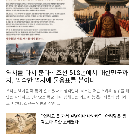
역사를 다시 묻다…조선 518년에서 대한민국까
지, 익숙한 역사에 물음표를 붙이다
우리는 역사를 꽤 많이 알고 있다고 생각한다. 세조는 어린 조카의 왕위를 빼
앗은 사람이고, 연산군은 폭군이며, 광해군은 외교에 능했던 비운의 왕이라
고 배웠다. 조선은 양반과 상민,...
“십리도 못 가서 발병이나 나봐라”…아리랑은 생
각보다 독한 노래였다