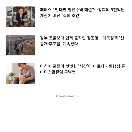
폐버스 1만대면 청년주택 해결?…황희의 5천억원
계산에 빠진 ‘집의 조건’
정부 조율보다 먼저 움직인 정동영…대북정책 ‘선
공개·후조율’ 계속됐다
아침에 관절이 뻣뻣한 ‘시간’이 다르다…퇴행성·류
마티스관절염 구별법
- Advertisement -