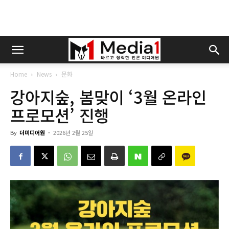
Home
News
문화
강아지숲, 봄맞이 ‘3월 온라인
프로모션’ 진행
By
더미디어원
-
2026년 2월 25일