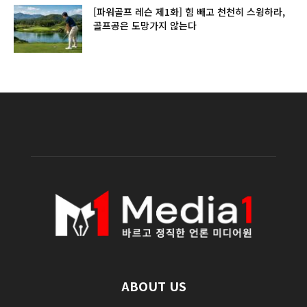
[파워골프 레슨 제1화] 힘 빼고 천천히 스윙하라,
골프공은 도망가지 않는다
ABOUT US