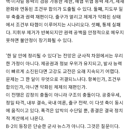
핵·미사일 능력의 검증 가능한 제한, 해협 위협 능력 제거, 제재
완화와 연동된 조건부 합의가 도출될 수 있다. 둘째, 지도부 일
부 축출과 권력 재편이다. 출구가 열리고 체제가 약화된 상태
에서 조건부 타협이 이루어지는 시나리오다. 셋째, 통제 실패
다. 지휘부 제거가 반복되지만 권력 공백을 안정적으로 메우지
못하면 불안정이 장기화될 수 있다.
‘한 달 안에 정리될 수 있다’는 전망은 군사적 차원에서는 무리
한 가정이 아니다. 제공권과 정보 우위가 유지되고, 발사 능력
이 빠르게 소진된다면 고강도 교전은 오래 지속되기 어렵다.
문제는 그 한 달이 무엇으로 귀결되느냐다. 항복인가, 조건부
합의인가, 아니면 약화된 체제의 재편인가.
이 전쟁은 감정의 충돌이 아니라 구조의 충돌이다. 공중우세,
정밀 타격, 내부 결속, 국내 여론, 출구 전략. 이 다섯 축이 동시
에 움직이고 있다. 폭격은 압박의 수단일 뿐, 종결은 결국 정치
적 계산에서 나온다.
B-2의 등장은 단순한 군사 뉴스가 아니다. 그것은 질문이다.