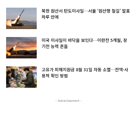
북한 원산서 탄도미사일…서울 ‘원산행 철길’ 발표
하루 만에
미국 미사일이 바닥을 보인다…이란전 5개월, 장
기전 능력 흔들
고유가 피해지원금 8월 31일 자동 소멸…잔액·사
용처 확인 방법
- Advertisement -