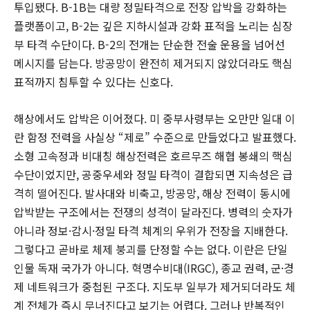
투입됐다. B-1B는 대량 정밀타격으로 전장 압박을 강화하는
플랫폼이고, B-2는 깊은 지하시설과 강화 표적을 노리는 심장
부 타격 수단이다. B-2의 전개는 단순한 전술 운용을 넘어선
메시지를 담는다. 방공망이 완전히 제거되지 않았더라도 핵심
표적까지 침투할 수 있다는 신호다.
해상에서도 압박은 이어졌다. 미 중부사령부는 오만만 일대 이
란 함정 전력을 사실상 “제로” 수준으로 만들었다고 발표했다.
소형 고속정과 비대칭 해상전력은 호르무즈 해협 봉쇄의 핵심
수단이었지만, 공중우세와 정밀 타격이 결합되면 지속성은 급
격히 떨어진다. 발사대와 비축고, 방공망, 해상 전력이 동시에
압박받는 구조에서는 전쟁의 성격이 달라진다. 병력의 숫자가
아니라 정보·감시·정밀 타격 체계의 우위가 전장을 지배한다.
그렇다고 곧바로 체제 붕괴를 단정할 수는 없다. 이란은 단일
인물 독재 국가가 아니다. 혁명수비대(IRGC), 종교 권력, 군·경
제 네트워크가 중첩된 구조다. 지도부 일부가 제거되더라도 체
계 전체가 즉시 무너진다고 보기는 어렵다. 그러나 반복적인