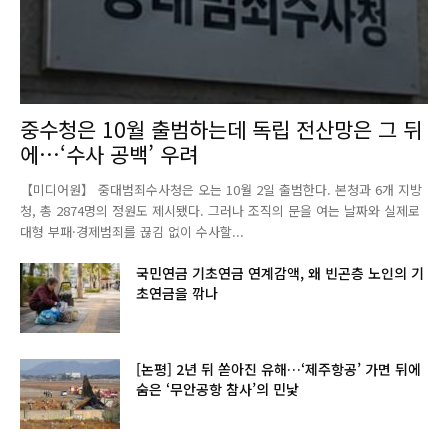
중수청은 10월 출범하는데 독립 전산망은 그 뒤
에…‘수사 공백’ 우려
【미디어원】 중대범죄수사청은 오는 10월 2일 출범한다. 본청과 6개 지방
청, 총 2874명의 정원도 제시됐다. 그러나 조직의 문을 여는 날짜와 실제로
대형 부패·경제범죄를 끊김 없이 수사할...
국민연금 기초연금 연계감액, 왜 빈곤층 노인의 기
초연금을 깎나
[논평] 2년 뒤 쏟아진 유해…‘제주항공’ 가면 뒤에
숨은 ‘무안공항 참사’의 민낯