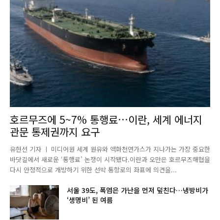
호르무즈에 5~7% 통행료…이란, 세계 에너지
관문 통제권까지 요구
유현선 기자 ㅣ 미디어원 세계 원유와 액화천연가스가 지나가는 가장 중요한
바닷길에서 새로운 ‘통행료’ 논쟁이 시작됐다.이란과 오만은 호르무즈해협을
다시 안정적으로 개방하기 위한 선박 통항로의 좌표에 의견을...
서울 39도, 폭염은 가난을 먼저 덮친다…냉방비가
‘생명비’ 된 여름