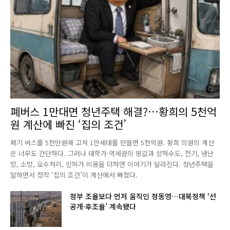
폐버스 1만대면 청년주택 해결?…황희의 5천억
원 계산에 빠진 ‘집의 조건’
폐기 버스를 5천만원에 고쳐 1만세대를 만들면 5천억원. 황희 의원의 계산
은 너무도 간단하다. 그러나 대학가·역세권의 땅값과 상하수도, 전기, 냉난
방, 소방, 오수처리, 인허가 비용을 더하면 이야기가 달라진다. 청년주택을
말하면서 정작 ‘집의 조건’이 계산에서 빠졌다.
정부 조율보다 먼저 움직인 정동영…대북정책 ‘선
공개·후조율’ 계속됐다