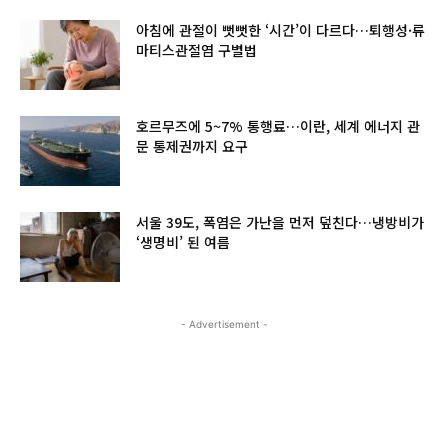
아침에 관절이 뻣뻣한 ‘시간’이 다르다…퇴행성·류
마티스관절염 구별법
호르무즈에 5~7% 통행료…이란, 세계 에너지 관
문 통제권까지 요구
서울 39도, 폭염은 가난을 먼저 덮친다…냉방비가
‘생명비’ 된 여름
- Advertisement -