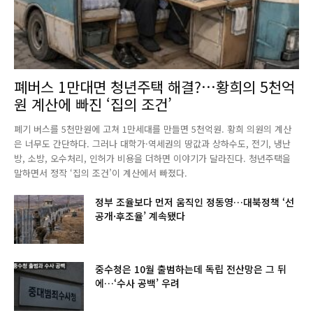
폐버스 1만대면 청년주택 해결?…황희의 5천억
원 계산에 빠진 ‘집의 조건’
폐기 버스를 5천만원에 고쳐 1만세대를 만들면 5천억원. 황희 의원의 계산
은 너무도 간단하다. 그러나 대학가·역세권의 땅값과 상하수도, 전기, 냉난
방, 소방, 오수처리, 인허가 비용을 더하면 이야기가 달라진다. 청년주택을
말하면서 정작 ‘집의 조건’이 계산에서 빠졌다.
정부 조율보다 먼저 움직인 정동영…대북정책 ‘선
공개·후조율’ 계속됐다
중수청은 10월 출범하는데 독립 전산망은 그 뒤
에…‘수사 공백’ 우려