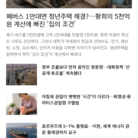
폐버스 1만대면 청년주택 해결?…황희의 5천억
원 계산에 빠진 ‘집의 조건’
폐기 버스를 5천만원에 고쳐 1만세대를 만들면 5천억원. 황희 의원의 계산
은 너무도 간단하다. 그러나 대학가·역세권의 땅값과 상하수도, 전기, 냉난
방, 소방, 오수처리, 인허가 비용을 더하면 이야기가 달라진다. 청년주택을
말하면서 정작 ‘집의 조건’이 계산에서 빠졌다.
정부 조율보다 먼저 움직인 정동영…대북정책 ‘선
공개·후조율’ 계속됐다
아침에 관절이 뻣뻣한 ‘시간’이 다르다…퇴행성·류
마티스관절염 구별법
호르무즈에 5~7% 통행료…이란, 세계 에너지 관
문 통제권까지 요구