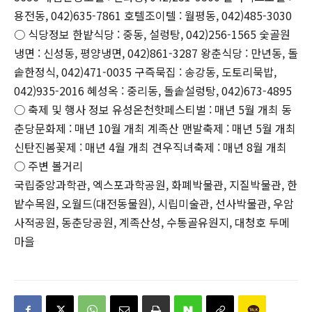
용전동, 042)635-7861 호텔조이텔 : 월평동, 042)485-3030
○ 식당정보 한밭식당 : 중동, 설렁탕, 042)256-1565 숯골원
냉면 : 신성동, 평양냉면, 042)861-3287 왕춘식당 : 만년동, 돌
솥한정식, 042)471-0035 구즉묵집 : 송강동, 도토리묵밥,
042)935-2016 혜성옥 : 중리동, 돌솥설렁탕, 042)673-4895
○ 축제 및 행사 정보 유성온천핫페스티벌 : 매년 5월 개최 동
춘당문화제 : 매년 10월 개최 계족산 맨발축제 : 매년 5월 개최
신탄진봄꽃제 : 매년 4월 개최 견우직녀축제 : 매년 8월 개최
○ 주변 볼거리
국립중앙과학관, 엑스포과학공원, 화폐박물관, 지질박물관, 한
밭수목원, 오월드(대전동물원), 시립미술관, 선사박물관, 우암
사적공원, 동춘당공원, 계족산성, 수통골유원지, 대청호 두메
마을