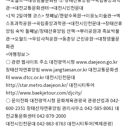
→오월드→대청댐물문화관 ② 장태산휴양림→국립중앙과학
관→대전교통문화센터→대전시민천문대
<1박 2일여행 코스> 첫째날/한밭수목원→이응노미술관→엑
스포과학공원→국립중앙과학관→대전시민천문대→장태산휴
양림 숙박 둘째날/장태산휴양림 산책→뿌리공원과 족보박물
관→오월드→우암사적공원→동춘당 근린공원→대청댐물문
화관
<여행정보＞
○ 관련 웹사이트 주소 대전광역시청 www.daejeon.go.kr
장태산자연휴양림 www.jangtaesan.or.kr 대전교통문화센
터 www.dtcc.or.kr 대전시민천문대
http://star.metro.daejeon.kr/ 대전시티투어
http://www.baekjetour.com/djcity/
○ 문의전화 대전광역시청 문화체육관광국 관광산업과 042-
600-2351 장태산자연휴양림 관리사무소 042-585-8061 대
전교통문화센터 042-879-2000
대전시민천문대 042-863-8763 대전시티투어(백제관광)