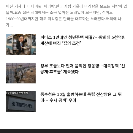
이진 기자 ㅣ 미디어원 아리랑.한국 사람 가운데 아리랑을 모르는 사람이 있
을까.요즘 젊은 세대에게는 조금 멀어진 노래일지 모르지만, 적어도
1980~90년대까지만 해도 아리랑은 한국을 대표하는 노래였다.해외에 나
가...
폐버스 1만대면 청년주택 해결?…황희의 5천억원
계산에 빠진 ‘집의 조건’
정부 조율보다 먼저 움직인 정동영…대북정책 ‘선
공개·후조율’ 계속됐다
중수청은 10월 출범하는데 독립 전산망은 그 뒤
에…‘수사 공백’ 우려