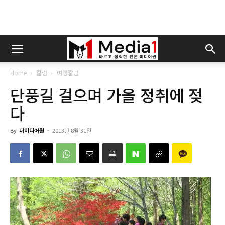
Home
칼럼
여행칼럼
단풍길 걸으며 가을 정취에 젖
다
By
더미디어원
-
2013년 8월 31일