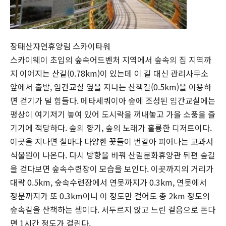
장태산자연휴양림 스카이타워
스카이웨이 초입의 숲속어드벤처 지역에서 숲속의 집 지역까
지 이어지는 산길(0.78km)이 있는데 이 길 대신 관리사무소
앞에서 출발, 임간교실 옆을 지나는 산책길(0.5km)을 이용하
면 걷기가 덜 힘들다. 메타세쿼이아 숲에 조성된 임간교실에는
평상이 여기저기 놓여 있어 도시락을 꺼내놓고 가을 소풍을 즐
기기에 적당하다. 숲의 향기, 숲의 노래가 훌륭한 디저트이다.
이곳을 지나면 철마다 다양한 꽃들이 번갈아 피어나는 교과서
식물원이 나온다. 다시 방향을 바꿔 산림문화휴양관 뒤편 숲길
을 걷다보면 숲속수련장이 모습을 보인다. 이곳까지의 거리가
대략 0.5km, 숲속수련장에서 연못까지가 0.3km, 연못에서
정문까지가 또 0.3km이니 이 정도만 걸어도 총 2km 정도의
숲속길을 산책하는 셈이다. 서두르지 않고 느린 걸음으로 돈다
면 1시간 정도가 걸린다.